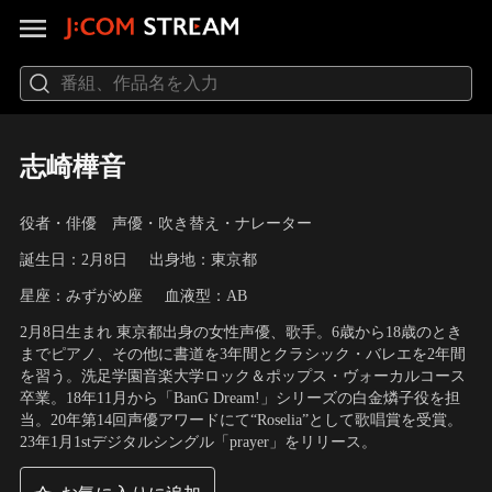
志崎樺音
役者・俳優 声優・吹き替え・ナレーター
誕生日：2月8日
出身地：東京都
星座：みずがめ座
血液型：AB
2月8日生まれ 東京都出身の女性声優、歌手。6歳から18歳のとき
までピアノ、その他に書道を3年間とクラシック・バレエを2年間
を習う。洗足学園音楽大学ロック＆ポップス・ヴォーカルコース
卒業。18年11月から「BanG Dream!」シリーズの白金燐子役を担
当。20年第14回声優アワードにて“Roselia”として歌唱賞を受賞。
23年1月1stデジタルシングル「prayer」をリリース。