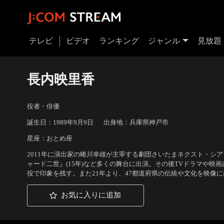
テレビ
ビデオ
ランキング
ジャンル
見放題
長内映里香
役者・俳優
誕生日：1989年9月9日
出身地：兵庫県神戸市
星座：おとめ座
2011年に演出家の蜷川幸雄が主宰する劇団さいたまネクスト・シアター
ャード二世』(15年)など多くの舞台に出演。その後TVドラマや映
役で印象を残す。また21年より、47都道府県の伝統や文化を映像に残す
お気に入りに追加