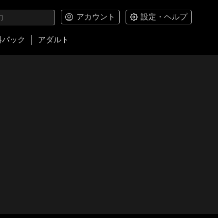
アカウント
設定・ヘルプ
料パック
アダルト