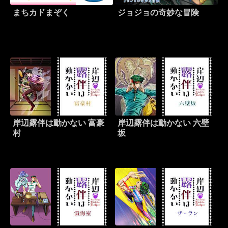
まちカドまぞく
ジョジョの奇妙な冒険
岸辺露伴は動かない 富豪
岸辺露伴は動かない 六壁
村
坂