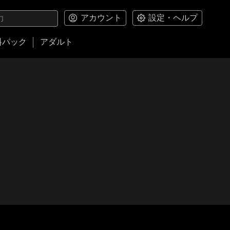
アカウント
設定・ヘルプ
料パック
アダルト