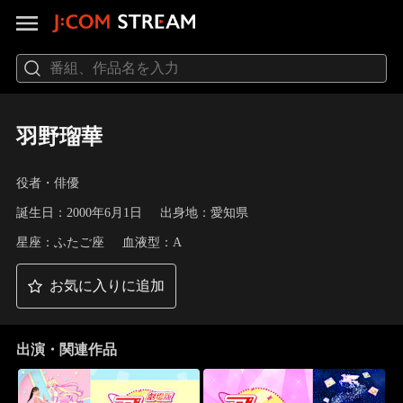
羽野瑠華
役者・俳優
誕生日：2000年6月1日
出身地：愛知県
星座：ふたご座
血液型：A
お気に入りに追加
出演・関連作品