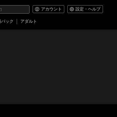
アカウント
設定・ヘルプ
料パック
アダルト