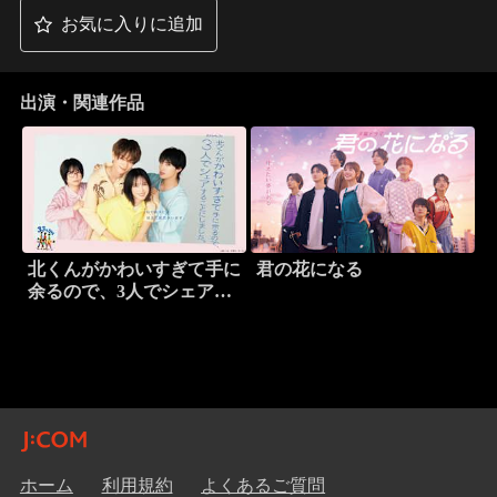
お気に入りに追加
出演・関連作品
北くんがかわいすぎて手に
君の花になる
余るので、3人でシェアす
ることにしました。
ホーム
利用規約
よくあるご質問