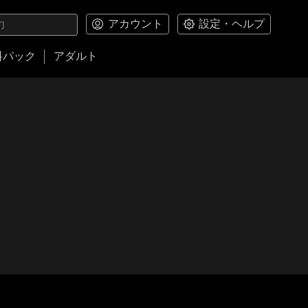
アカウント
設定・ヘルプ
料パック
アダルト