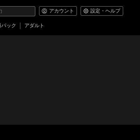
アカウント
設定・ヘルプ
料パック
アダルト