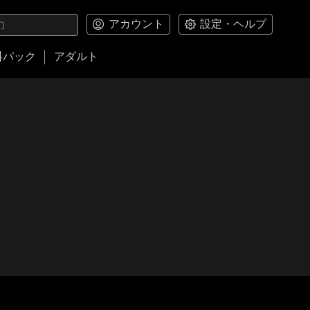
アカウント
設定・ヘルプ
料パック
アダルト