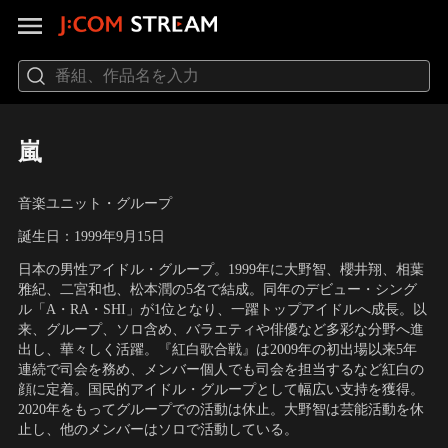
嵐
音楽ユニット・グループ
誕生日：1999年9月15日
日本の男性アイドル・グループ。1999年に大野智、櫻井翔、相葉
雅紀、二宮和也、松本潤の5名で結成。同年のデビュー・シング
ル「A・RA・SHI」が1位となり、一躍トップアイドルへ成長。以
来、グループ、ソロ含め、バラエティや俳優など多彩な分野へ進
出し、華々しく活躍。『紅白歌合戦』は2009年の初出場以来5年
連続で司会を務め、メンバー個人でも司会を担当するなど紅白の
顔に定着。国民的アイドル・グループとして幅広い支持を獲得。
2020年をもってグループでの活動は休止。大野智は芸能活動を休
止し、他のメンバーはソロで活動している。