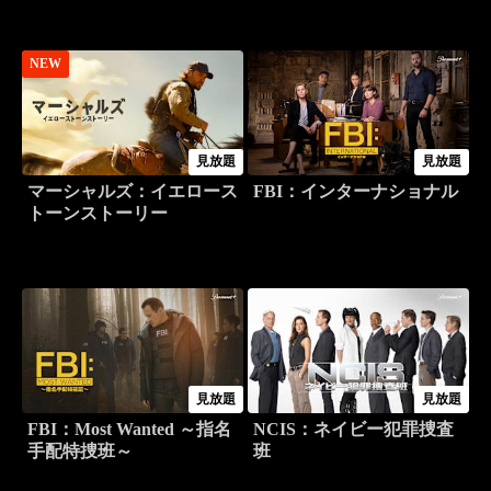
NEW
見放題
見放題
マーシャルズ：イエロース
FBI：インターナショナル
トーンストーリー
見放題
見放題
FBI：Most Wanted ～指名
NCIS：ネイビー犯罪捜査
手配特捜班～
班