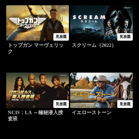
見放題
見放題
トップガン マーヴェリッ
スクリーム（2022）
ク
見放題
見放題
NCIS：LA ～極秘潜入捜
イエローストーン
査班