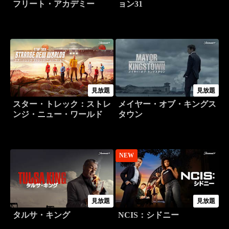
フリート・アカデミー
ョン31
見放題
見放題
スター・トレック：ストレ
メイヤー・オブ・キングス
ンジ・ニュー・ワールド
タウン
NEW
見放題
見放題
タルサ・キング
NCIS：シドニー