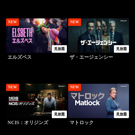
NEW
NEW
見放題
見放題
エルズベス
ザ・エージェンシー
NEW
NEW
見放題
見放題
NCIS：オリジンズ
マトロック