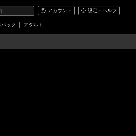
アカウント
設定・ヘルプ
料パック
アダルト