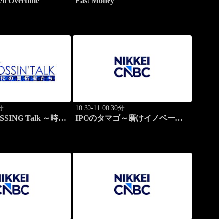
ell Overtime
Fast Money
0分
10:30-11:00 30分
SSING Talk ～時代
IPOのタマゴ～磨けイノベーシ
～(再)
ョン