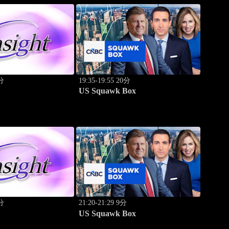
0分
19:35-19:55 20分
US Squawk Box
0分
21:20-21:29 9分
US Squawk Box