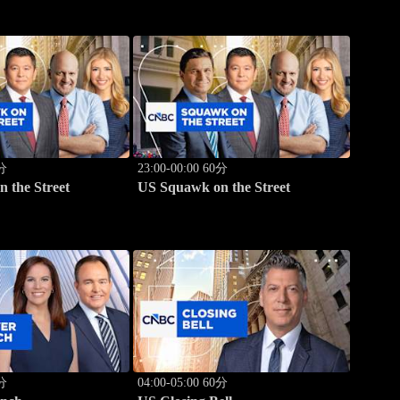
0分
23:00-00:00 60分
 the Street
US Squawk on the Street
0分
04:00-05:00 60分