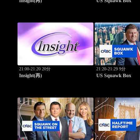
Insight(再)
US Squawk Box
21:00-21:20 20分
21:20-21:29 9分
Insight(再)
US Squawk Box