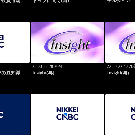
と投資道場
トップに聞く(再)
チルタイム
22:00-22:20 20分
22:20-22:40 2
びの豆知識
Insight(再)
Insight(再)