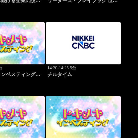
ち続ける企業の設計
リーダーズ・プレイブック 世界
のトップに学ぶ成功哲学
0分
14:20-14:25 5分
インベスティング・
チルタイム
プ 頼藤 太希