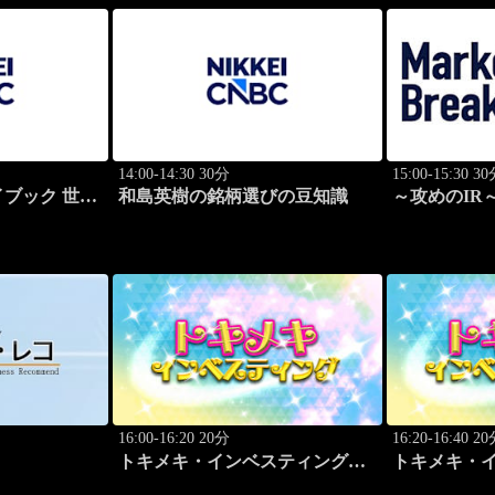
14:00-14:30 30分
15:00-15:30 3
ブック 世界
和島英樹の銘柄選びの豆知識
～攻めのIR～ 
功哲学
Breakthroug
16:00-16:20 20分
16:20-16:40 2
トキメキ・インベスティング・
トキメキ・
キャッチアップ
キャッチア