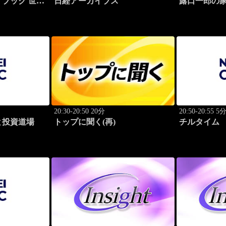
ブック 世界
日経アーカイブス
露口一郎の
功哲学
質に！
20:30-20:50 20分
20:50-20:55 5
と投資道場
トップに聞く(再)
チルタイム