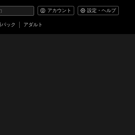
アカウント
設定・ヘルプ
料パック
アダルト