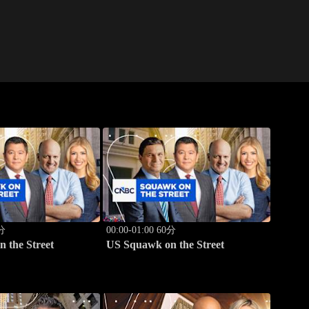
0分
00:00-01:00 60分
 the Street
US Squawk on the Street