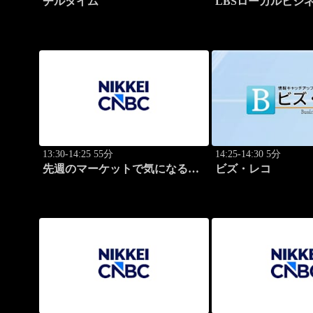
チルタイム
LBSローカルビジ
ト
13:30-14:25 55分
14:25-14:30 5分
先週のマーケットで気になるポ
ビズ・レコ
イント、がっつり解説！