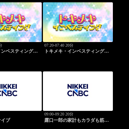
0分
07:20-07:40 20分
インベスティング・
トキメキ・インベスティング・
ップ
キャッチアップ
分
09:00-09:20 20分
ァイブ
露口一郎の家計もカラダも筋肉
質に！