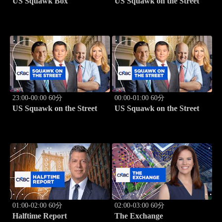
US Squawk Box
US Squawk on the Street
23:00-00:00 60分
00:00-01:00 60分
US Squawk on the Street
US Squawk on the Street
01:00-02:00 60分
02:00-03:00 60分
Halftime Report
The Exchange