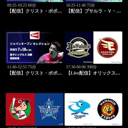
09:25-10:25 60分
10:25-11:40 75分
【配信】クリスト・ポポフ
【配信】プサルラ・Ｖ・シ
(FRA) vs. 奈良岡功大 男子
ンドゥ(IND) vs. 山口茜 女
シングルス準決勝 バドミ
子シングルス決勝 バドミ
ントン ワールドツアー ジ
ントン ワールドツアー ジ
ャパンオープン 2026 セレ
ャパンオープン 2026 セレ
クション
クション
11:40-12:55 75分
17:30-00:00 390分
【配信】クリスト・ポポフ
【Live配信】オリックス
(FRA) vs. 渡邉航貴 男子シ
vs. 楽天(08/25) J SPORTS
ングルス決勝 バドミント
STADIUM2026
ン ワールドツアー ジャパ
ンオープン 2026 セレクシ
ョン