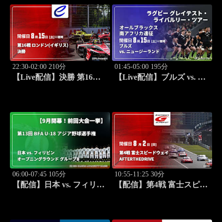
22:30-02:00 210分
01:45-05:00 195分
【Live配信】決勝 第16戦
【Live配信】ブルズ vs. ニ
ロンドン(イギリス) FIA フ
ュージーランド(08/15) オ
ォーミュラE世界選手権
ールブラックス 南アフリ
2025/26
カ遠征 ラグビー グレイテ
スト・ライバルリー・ツア
ー 2026
06:00-07:45 105分
10:55-11:25 30分
【配信】日本 vs. フィリピ
【配信】第4戦 富士スピー
ン(09/04) オープニングラ
ドウェイ SUPER GT 2026
ウンド グループB 【9月開
AFTER THE DRIVE
幕！前回大会一挙】第13回