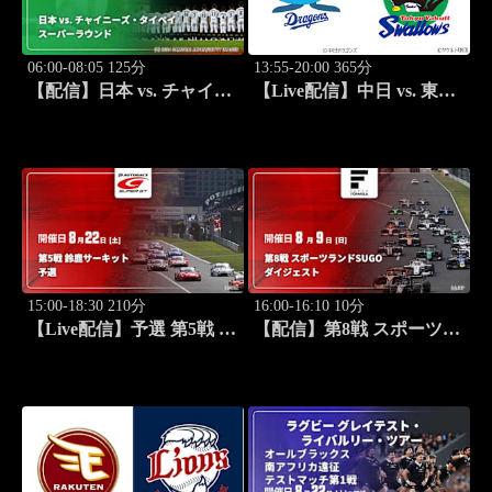
06:00-08:05 125分
13:55-20:00 365分
【配信】日本 vs. チャイニ
【Live配信】中日 vs. 東京
ーズ・タイペイ(09/06) ス
ヤクルト(08/22) J SPORTS
ーパーラウンド 【9月開
STADIUM2026
幕！前回大会一挙】第13回
BFA U-18 アジア野球選手
権
15:00-18:30 210分
16:00-16:10 10分
【Live配信】予選 第5戦 鈴
【配信】第8戦 スポーツラ
鹿サーキット SUPER GT
ンドSUGO スーパーフォ
2026
ーミュラ 2026 ダイジェス
ト