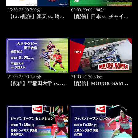
15:30-22:00 390分
06:00-09:00 180分
【Live配信】楽天 vs. 埼玉
【配信】日本 vs. チャイニ
西武(08/23) J SPORTS
ーズ・タイペイ(09/08) 決
STADIUM2026
勝 【9月開幕！前回大会一
挙】第13回 BFA U-18 アジ
ア野球選手権
21:00-23:00 120分
21:00-21:30 30分
【配信】早稲田大学 vs. 天
【配信】MOTOR GAMES
理大学 練習試合 大学ラグ
#647
ビー 菅平合宿 2026