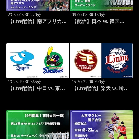
23:50-03:30 220分
06:00-08:30 150分
【Live配信】南アフリカ
【配信】日本 vs. 韓国
vs. ニュージーランド
(09/07) スーパーラウンド
(08/22) オールブラックス
【9月開幕！前回大会一
南アフリカ遠征 テストマ
挙】第13回 BFA U-18 アジ
ッチ第1戦 ラグビー グレイ
ア野球選手権
テスト・ライバルリー・ツ
アー 2026
13:25-19:30 365分
15:30-22:00 390分
【Live配信】中日 vs. 東京
【Live配信】楽天 vs. 埼玉
ヤクルト(08/23) J SPORTS
西武(08/23) J SPORTS
STADIUM2026
STADIUM2026