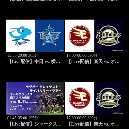
北陸学院(石川) 男子 準々
vs. 岡山商科大学附属(岡山)
決勝-3 インターハイ2026
男子 準々決勝-4 インター
全国高等学校総合体育大会
ハイ2026 全国高等学校総
バスケットボール競技大会
合体育大会バスケットボー
ル競技大会
13:55-20:00 365分
17:30-00:00 390分
【Live配信】中日 vs. 横浜
【Live配信】楽天 vs. オリ
DeNA(08/11) J SPORTS
ックス(08/11) J SPORTS
STADIUM2026
STADIUM2026
01:45-05:00 195分
17:30-00:00 390分
【Live配信】シャークス
【Live配信】楽天 vs. オリ