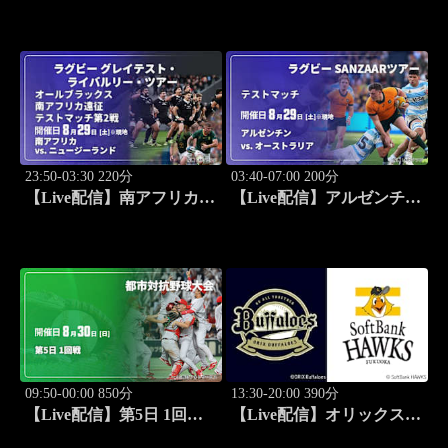
vs. 福岡ソフトバンク
ヤクルト(08/29) J SPORTS
(08/29) J SPORTS
STADIUM2026
STADIUM2026
23:50-03:30 220分
03:40-07:00 200分
【Live配信】南アフリカ
【Live配信】アルゼンチン
vs. ニュージーランド
vs. オーストラリア(08/29)
(08/29) オールブラックス
テストマッチ ラグビー
南アフリカ遠征 テストマ
SANZAARツアー 2026
ッチ第2戦 ラグビー グレイ
テスト・ライバルリー・ツ
アー 2026
09:50-00:00 850分
13:30-20:00 390分
【Live配信】第5日 1回戦
【Live配信】オリックス
第97回 都市対抗野球大会
vs. 福岡ソフトバンク