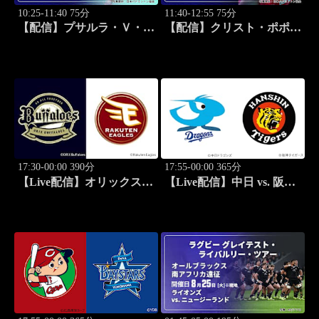
10:25-11:40 75分
11:40-12:55 75分
【配信】プサルラ・Ｖ・シ
【配信】クリスト・ポポフ
ンドゥ(IND) vs. 山口茜 女
(FRA) vs. 渡邉航貴 男子シ
子シングルス決勝 バドミ
ングルス決勝 バドミント
ントン ワールドツアー ジ
ン ワールドツアー ジャパ
ャパンオープン 2026 セレ
ンオープン 2026 セレクシ
クション
ョン
17:30-00:00 390分
17:55-00:00 365分
【Live配信】オリックス
【Live配信】中日 vs. 阪神
vs. 楽天(08/25) J SPORTS
(08/25) J SPORTS
STADIUM2026
STADIUM2026