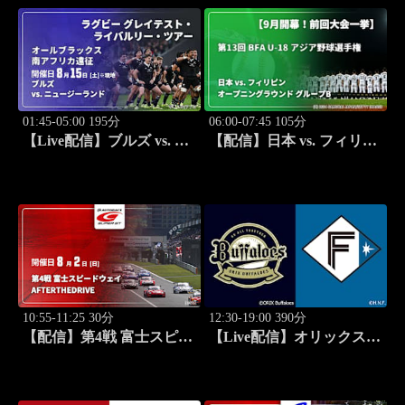
01:45-05:00 195分
06:00-07:45 105分
【Live配信】ブルズ vs. ニ
【配信】日本 vs. フィリピ
ュージーランド(08/15) オ
ン(09/04) オープニングラ
ールブラックス 南アフリ
ウンド グループB 【9月開
カ遠征 ラグビー グレイテ
幕！前回大会一挙】第13回
スト・ライバルリー・ツア
BFA U-18 アジア野球選手
ー 2026
権
10:55-11:25 30分
12:30-19:00 390分
【配信】第4戦 富士スピー
【Live配信】オリックス
ドウェイ SUPER GT 2026
vs. 北海道日本ハム(08/16) J
AFTER THE DRIVE
SPORTS STADIUM2026