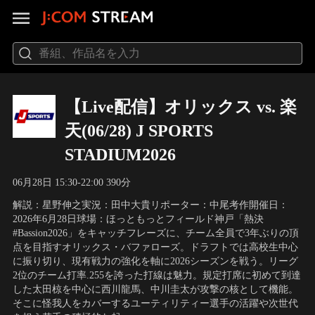
【Live配信】オリックス vs. 楽
天(06/28) J SPORTS
STADIUM2026
06月28日 15:30-22:00 390分
解説：星野伸之実況：田中大貴リポーター：中尾考作開催日：
2026年6月28日球場：ほっともっとフィールド神戸「熱決
#Bassion2026」をキャッチフレーズに、チーム全員で3年ぶりの頂
点を目指すオリックス・バファローズ。ドラフトでは高校生中心
に振り切り、現有戦力の強化を軸に2026シーズンを戦う。リーグ
2位のチーム打率.255を誇った打線は魅力。規定打席に初めて到達
した太田椋を中心に西川龍馬、中川圭太が攻撃の核として機能。
そこに怪我人をカバーするユーティリティー選手の活躍や次世代