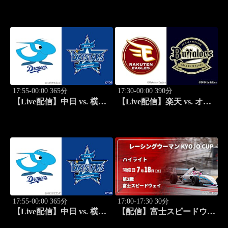
vs. ニュージーランド
ックス(08/12) J SPORTS
(08/11) オールブラックス
STADIUM2026
南アフリカ遠征 ラグビー
グレイテスト・ライバルリ
ー・ツアー 2026
17:55-00:00 365分
17:30-00:00 390分
【Live配信】中日 vs. 横浜
【Live配信】楽天 vs. オリ
DeNA(08/12) J SPORTS
ックス(08/13) J SPORTS
STADIUM2026
STADIUM2026
17:55-00:00 365分
17:00-17:30 30分
【Live配信】中日 vs. 横浜
【配信】富士スピードウェ
DeNA(08/13) J SPORTS
イ 第2戦 レーシングウーマ