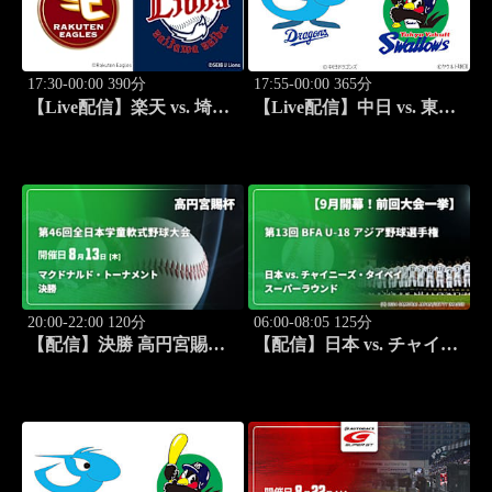
17:30-00:00 390分
17:55-00:00 365分
【Live配信】楽天 vs. 埼玉
【Live配信】中日 vs. 東京
西武(08/21) J SPORTS
ヤクルト(08/21) J SPORTS
STADIUM2026
STADIUM2026
20:00-22:00 120分
06:00-08:05 125分
【配信】決勝 高円宮賜杯
【配信】日本 vs. チャイニ
第46回全日本学童軟式野球
ーズ・タイペイ(09/06) ス
大会 マクドナルド・トー
ーパーラウンド 【9月開
ナメント
幕！前回大会一挙】第13回
BFA U-18 アジア野球選手
権