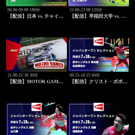
06:00-09:00 180分
21:00-23:00 120分
【配信】日本 vs. チャイニ
【配信】早稲田大学 vs. 天
ーズ・タイペイ(09/08) 決
理大学 練習試合 大学ラグ
勝 【9月開幕！前回大会一
ビー 菅平合宿 2026
挙】第13回 BFA U-18 アジ
ア野球選手権
21:00-21:30 30分
09:25-10:25 60分
【配信】MOTOR GAMES
【配信】クリスト・ポポフ
#647
(FRA) vs. 奈良岡功大 男子
シングルス準決勝 バドミ
ントン ワールドツアー ジ
ャパンオープン 2026 セレ
クション