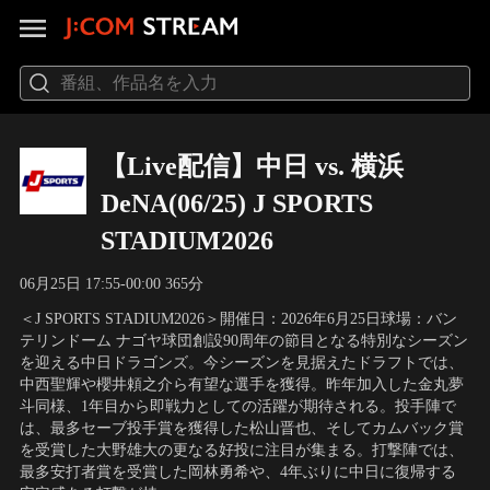
【Live配信】中日 vs. 横浜
DeNA(06/25) J SPORTS
STADIUM2026
06月25日 17:55-00:00 365分
＜J SPORTS STADIUM2026＞開催日：2026年6月25日球場：バン
テリンドーム ナゴヤ球団創設90周年の節目となる特別なシーズン
を迎える中日ドラゴンズ。今シーズンを見据えたドラフトでは、
中西聖輝や櫻井頼之介ら有望な選手を獲得。昨年加入した金丸夢
斗同様、1年目から即戦力としての活躍が期待される。投手陣で
は、最多セーブ投手賞を獲得した松山晋也、そしてカムバック賞
を受賞した大野雄大の更なる好投に注目が集まる。打撃陣では、
最多安打者賞を受賞した岡林勇希や、4年ぶりに中日に復帰する