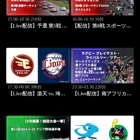
15:00-18:30 210分
16:00-16:10 10分
【Live配信】予選 第5戦 鈴
【配信】第8戦 スポーツラ
鹿サーキット SUPER GT
ンドSUGO スーパーフォ
2026
ーミュラ 2026 ダイジェス
ト
17:30-00:00 390分
23:50-03:30 220分
【Live配信】楽天 vs. 埼玉
【Live配信】南アフリカ
西武(08/22) J SPORTS
vs. ニュージーランド
STADIUM2026
(08/22) オールブラックス
南アフリカ遠征 テストマ
ッチ第1戦 ラグビー グレイ
テスト・ライバルリー・ツ
アー 2026