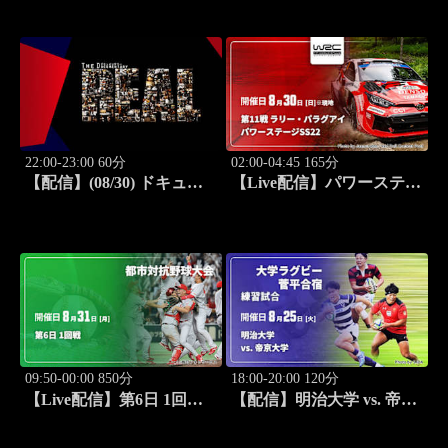
(08/30) J SPORTS
STADIUM2026
STADIUM2026
22:00-23:00 60分
02:00-04:45 165分
【配信】(08/30) ドキュメ
【Live配信】パワーステー
ンタリー ～The REAL～
ジ【SS22】 第11戦 ラリ
ー・パラグアイ WRC世界
ラリー選手権 2026
09:50-00:00 850分
18:00-20:00 120分
【Live配信】第6日 1回戦
【配信】明治大学 vs. 帝京
第97回 都市対抗野球大会
大学 練習試合 大学ラグビ
ー 菅平合宿 2026