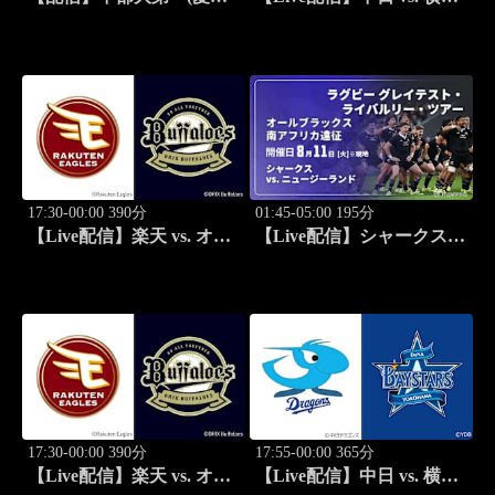
vs. 岡山商科大学附属(岡山)
DeNA(08/11) J SPORTS
男子 準々決勝-4 インター
STADIUM2026
ハイ2026 全国高等学校総
合体育大会バスケットボー
ル競技大会
17:30-00:00 390分
01:45-05:00 195分
【Live配信】楽天 vs. オリ
【Live配信】シャークス
ックス(08/11) J SPORTS
vs. ニュージーランド
STADIUM2026
(08/11) オールブラックス
南アフリカ遠征 ラグビー
グレイテスト・ライバルリ
ー・ツアー 2026
17:30-00:00 390分
17:55-00:00 365分
【Live配信】楽天 vs. オリ
【Live配信】中日 vs. 横浜