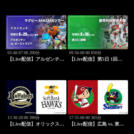
ヤクルト(08/29) J SPORTS
vs. ニュージーランド
STADIUM2026
(08/29) オールブラックス
南アフリカ遠征 テストマ
ッチ第2戦 ラグビー グレイ
テスト・ライバルリー・ツ
アー 2026
03:40-07:00 200分
09:50-00:00 850分
【Live配信】アルゼンチン
【Live配信】第5日 1回戦
vs. オーストラリア(08/29)
第97回 都市対抗野球大会
テストマッチ ラグビー
SANZAARツアー 2026
13:30-20:00 390分
17:55-00:00 365分
【Live配信】オリックス
【Live配信】広島 vs. 東京
vs. 福岡ソフトバンク
ヤクルト(08/30) J SPORTS