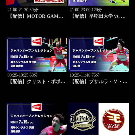
21:00-21:30 30分
21:00-23:00 120分
【配信】MOTOR GAMES
【配信】早稲田大学 vs. 天
#647
理大学 練習試合 大学ラグ
ビー 菅平合宿 2026
09:25-10:25 60分
10:25-11:40 75分
【配信】クリスト・ポポフ
【配信】プサルラ・Ｖ・シ
(FRA) vs. 奈良岡功大 男子
ンドゥ(IND) vs. 山口茜 女
シングルス準決勝 バドミ
子シングルス決勝 バドミ
ントン ワールドツアー ジ
ントン ワールドツアー ジ
ャパンオープン 2026 セレ
ャパンオープン 2026 セレ
クション
クション