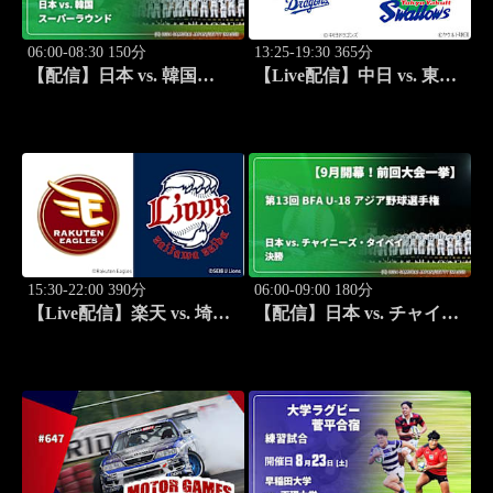
06:00-08:30 150分
13:25-19:30 365分
【配信】日本 vs. 韓国
【Live配信】中日 vs. 東京
(09/07) スーパーラウンド
ヤクルト(08/23) J SPORTS
【9月開幕！前回大会一
STADIUM2026
挙】第13回 BFA U-18 アジ
ア野球選手権
15:30-22:00 390分
06:00-09:00 180分
【Live配信】楽天 vs. 埼玉
【配信】日本 vs. チャイニ
西武(08/23) J SPORTS
ーズ・タイペイ(09/08) 決
STADIUM2026
勝 【9月開幕！前回大会一
挙】第13回 BFA U-18 アジ
ア野球選手権