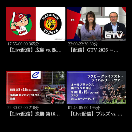
17:55-00:00 365分
22:00-22:30 30分
【Live配信】広島 vs. 阪神
【配信】GTV 2026 ～
(08/15) J SPORTS
SUPER GT トークバラエ
STADIUM2026
ティ～ #4
22:30-02:00 210分
01:45-05:00 195分
【Live配信】決勝 第16戦
【Live配信】ブルズ vs. ニ
ロンドン(イギリス) FIA フ
ュージーランド(08/15) オ
ォーミュラE世界選手権
ールブラックス 南アフリ
2025/26
カ遠征 ラグビー グレイテ