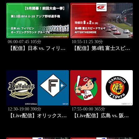
スト・ライバルリー・ツア
ー 2026
06:00-07:45 105分
10:55-11:25 30分
【配信】日本 vs. フィリピ
【配信】第4戦 富士スピー
ン(09/04) オープニングラ
ドウェイ SUPER GT 2026
ウンド グループB 【9月開
AFTER THE DRIVE
幕！前回大会一挙】第13回
BFA U-18 アジア野球選手
権
12:30-19:00 390分
17:55-00:00 365分
【Live配信】オリックス
【Live配信】広島 vs. 阪神
vs. 北海道日本ハム(08/16) J
(08/16) J SPORTS
SPORTS STADIUM2026
STADIUM2026