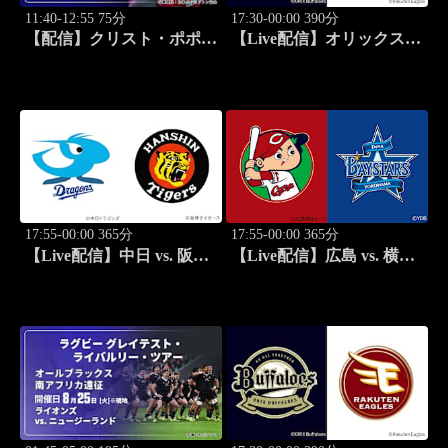
11:40-12:55 75分
17:30-00:00 390分
【配信】クリスト・ポポフ
【Live配信】オリックス
(FRA) vs. 渡邉航貴 男子シ
vs. 楽天(08/25) J SPORTS
ングルス決勝 バドミント
STADIUM2026
ン ワールドツアー ジャパ
ンオープン 2026 セレクシ
ョン
17:55-00:00 365分
17:55-00:00 365分
【Live配信】中日 vs. 阪神
【Live配信】広島 vs. 横浜
(08/25) J SPORTS
DeNA(08/25) J SPORTS
STADIUM2026
STADIUM2026