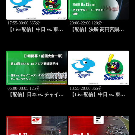
17:55-00:00 365分
20:00-22:00 120分
【Live配信】中日 vs. 東京
【配信】決勝 高円宮賜杯
ヤクルト(08/21) J SPORTS
第46回全日本学童軟式野球
STADIUM2026
大会 マクドナルド・トー
ナメント
06:00-08:05 125分
13:55-20:00 365分
【配信】日本 vs. チャイニ
【Live配信】中日 vs. 東京
ーズ・タイペイ(09/06) ス
ヤクルト(08/22) J SPORTS
ーパーラウンド 【9月開
STADIUM2026
幕！前回大会一挙】第13回
BFA U-18 アジア野球選手
権