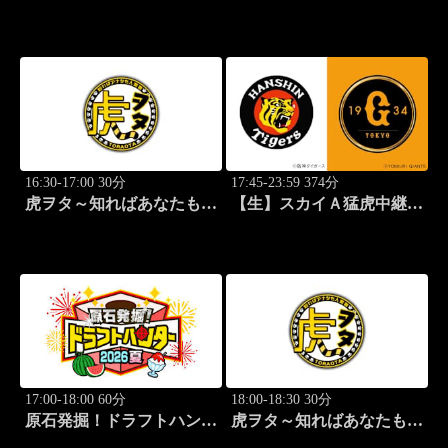
公式戦 阪神×巨人
2026 ～SPECIAL
EDITION～ #15
16:30-17:00 30分
17:45-23:59 374分
虎ヲタ～知ればあなたも人
【生】スカイＡ猛虎中継
気者～ #83
公式戦 阪神×巨人
17:00-18:00 60分
18:00-18:30 30分
原石発掘！ドラフトハンタ
虎ヲタ～知ればあなたも人
ー 2026夏
気者～ #83