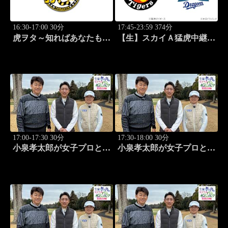
16:30-17:00 30分
17:45-23:59 374分
虎ヲタ～知ればあなたも人
【生】スカイＡ猛虎中継
気者～ #83
公式戦 阪神×中日
17:00-17:30 30分
17:30-18:00 30分
小泉孝太郎が女子プロと本
小泉孝太郎が女子プロと本
気（マジ）ゴルフ！～本日
気（マジ）ゴルフ！～本日
の相棒は...～ (25)
の相棒は...～ (26)