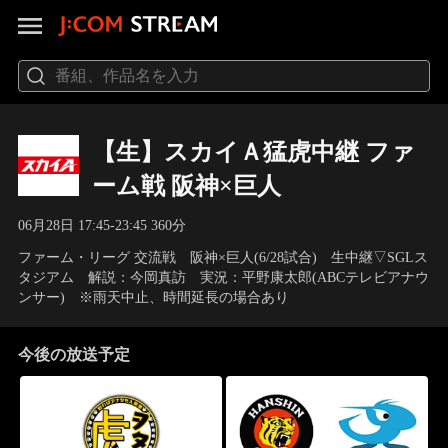
【生】スカイＡ猛虎中継 ファ
ーム戦 阪神×巨人
06月28日 17:45-23:45 360分
ファーム・リーグ 交流戦 阪神×巨人(6/28試合) 生中継▽SGLス
タジアム 解説：今岡真訪 実況：平野康太郎(ABCテレビアナウ
ンサー) ※雨天中止、時間延長の場合あり
今後の放送予定