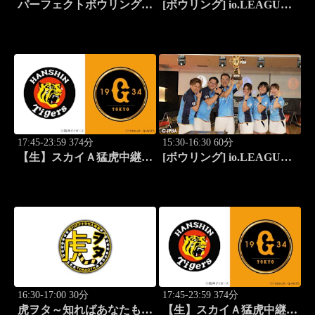
パーフェクトボウリング
[ボウリング] io.LEAGUE
(2026)第42回六甲クイーン
2026 ～SPECIAL
ズオープン(4)
EDITION～ #15
17:45-23:59 374分
15:30-16:30 60分
【生】スカイＡ猛虎中継
[ボウリング] io.LEAGUE
公式戦 阪神×巨人
2026 ～SPECIAL
EDITION～ #15
16:30-17:00 30分
17:45-23:59 374分
虎ヲタ～知ればあなたも人
【生】スカイＡ猛虎中継