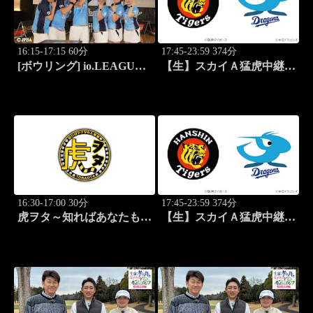
16:15-17:15 60分
17:45-23:59 374分
[ボウリング] io.LEAGUE
【生】スカイＡ猛虎中継
2026 ～SPECIAL
公式戦 阪神×中日
EDITION～ #14
16:30-17:00 30分
17:45-23:59 374分
虎ヲタ～知ればあなたも人
【生】スカイＡ猛虎中継
気者～ #83
公式戦 阪神×中日