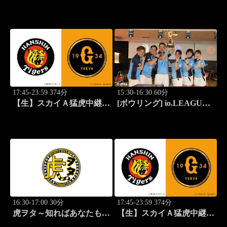
(2026)第42回六甲クイーン
2026 ～SPECIAL
ズオープン(4)
EDITION～ #15
17:45-23:59 374分
15:30-16:30 60分
【生】スカイＡ猛虎中継
[ボウリング] io.LEAGUE
公式戦 阪神×巨人
2026 ～SPECIAL
EDITION～ #15
16:30-17:00 30分
17:45-23:59 374分
虎ヲタ～知ればあなたも人
【生】スカイＡ猛虎中継
気者～ #83
公式戦 阪神×巨人