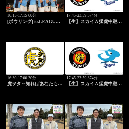
16:15-17:15 60分
17:45-23:59 374分
[ボウリング] io.LEAGUE
【生】スカイＡ猛虎中継
2026 ～SPECIAL
公式戦 阪神×中日
EDITION～ #14
16:30-17:00 30分
17:45-23:59 374分
虎ヲタ～知ればあなたも人
【生】スカイＡ猛虎中継
気者～ #83
公式戦 阪神×中日