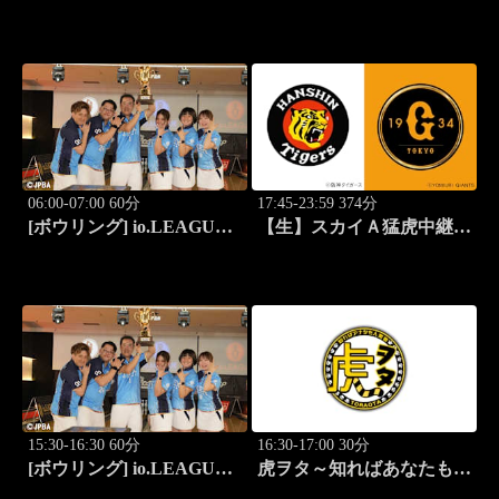
(2026)第42回六甲クイーン
(2026)第42回六甲クイーン
ズオープン(3)
ズオープン(4)
06:00-07:00 60分
17:45-23:59 374分
[ボウリング] io.LEAGUE
【生】スカイＡ猛虎中継
2026 ～SPECIAL
公式戦 阪神×巨人
EDITION～ #15
15:30-16:30 60分
16:30-17:00 30分
[ボウリング] io.LEAGUE
虎ヲタ～知ればあなたも人
2026 ～SPECIAL
気者～ #83