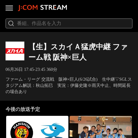
【生】スカイＡ猛虎中継 ファ
ーム戦 阪神×巨人
06月26日 17:45-23:45 360分
ファーム・リーグ 交流戦 阪神×巨人(6/26試合) 生中継▽SGLス
タジアム解説：秋山拓巳 実況：伊藤史隆※雨天中止、時間延長
の場合あり
今後の放送予定