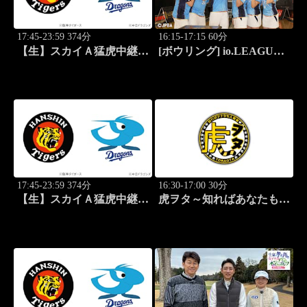
17:45-23:59 374分
16:15-17:15 60分
【生】スカイＡ猛虎中継
[ボウリング] io.LEAGUE
公式戦 阪神×中日
2026 ～SPECIAL
EDITION～ #14
17:45-23:59 374分
16:30-17:00 30分
【生】スカイＡ猛虎中継
虎ヲタ～知ればあなたも人
公式戦 阪神×中日
気者～ #83