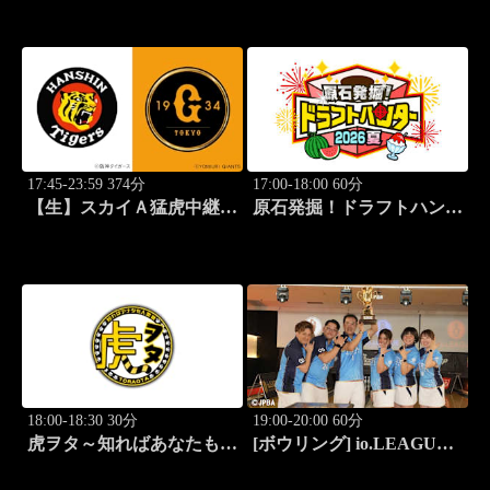
EDITION～ #15
17:45-23:59 374分
17:00-18:00 60分
【生】スカイＡ猛虎中継
原石発掘！ドラフトハンタ
公式戦 阪神×巨人
ー 2026夏
18:00-18:30 30分
19:00-20:00 60分
虎ヲタ～知ればあなたも人
[ボウリング] io.LEAGUE
気者～ #83
2026 ～SPECIAL
EDITION～ #16