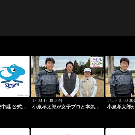
17:00-17:30 30分
17:30-18:00 3
中継 公式戦
小泉孝太郎が女子プロと本気
小泉孝太郎
（マジ）ゴルフ！～本日の相棒
（マジ）ゴ
は...～ (25)
は...～ (26)