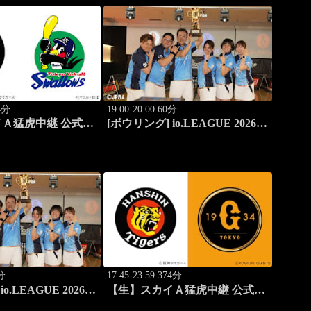
74分
19:00-20:00 60分
Ａ猛虎中継 公式戦
[ボウリング] io.LEAGUE 2026
クルト
～SPECIAL EDITION～ #15
0分
17:45-23:59 374分
o.LEAGUE 2026
【生】スカイＡ猛虎中継 公式戦
EDITION～ #15
阪神×巨人