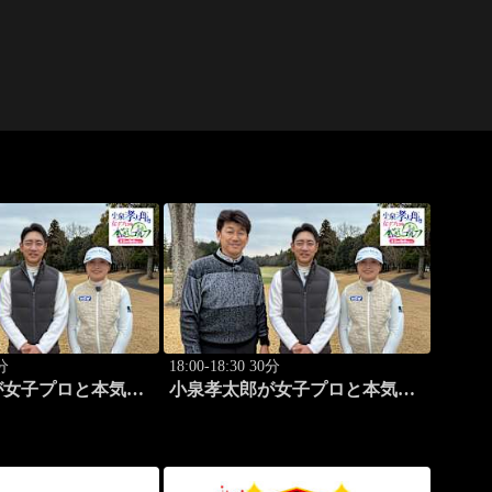
0分
18:00-18:30 30分
が女子プロと本気
小泉孝太郎が女子プロと本気
ルフ！～本日の相棒
（マジ）ゴルフ！～本日の相棒
は...～ (27)