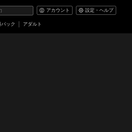
アカウント
設定・ヘルプ
料パック
アダルト