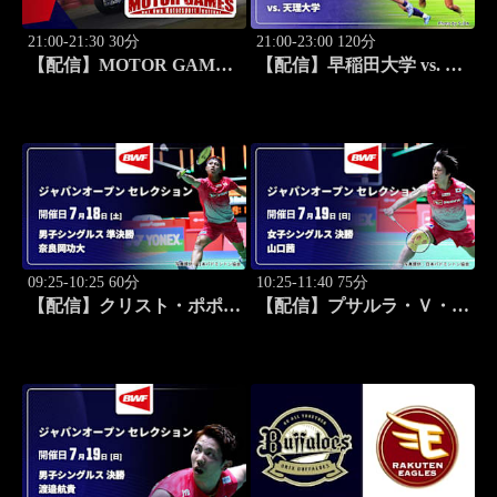
21:00-21:30 30分
21:00-23:00 120分
【配信】MOTOR GAMES
【配信】早稲田大学 vs. 天
#647
理大学 練習試合 大学ラグ
ビー 菅平合宿 2026
09:25-10:25 60分
10:25-11:40 75分
【配信】クリスト・ポポフ
【配信】プサルラ・Ｖ・シ
(FRA) vs. 奈良岡功大 男子
ンドゥ(IND) vs. 山口茜 女
シングルス準決勝 バドミ
子シングルス決勝 バドミ
ントン ワールドツアー ジ
ントン ワールドツアー ジ
ャパンオープン 2026 セレ
ャパンオープン 2026 セレ
クション
クション