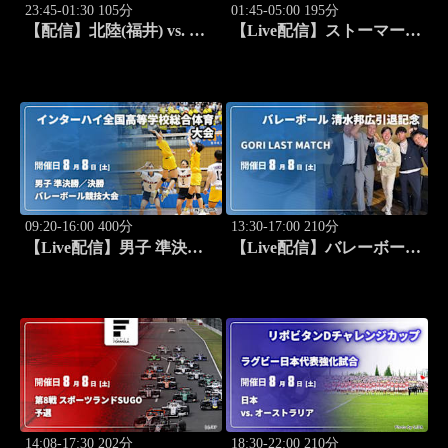
23:45-01:30 105分
01:45-05:00 195分
【配信】北陸(福井) vs. 中
【Live配信】ストーマーズ
部大第一(愛知) 男子 準決
vs. ニュージーランド
勝-2 インターハイ2026 全
(08/07) オールブラックス
国高等学校総合体育大会バ
南アフリカ遠征 ラグビー
スケットボール競技大会
グレイテスト・ライバルリ
ー・ツアー 2026
09:20-16:00 400分
13:30-17:00 210分
【Live配信】男子 準決勝
【Live配信】バレーボール
／決勝 インターハイ2026
清水邦広引退記念 GORI
全国高等学校総合体育大会
LAST MATCH
バレーボール競技大会
14:08-17:30 202分
18:30-22:00 210分