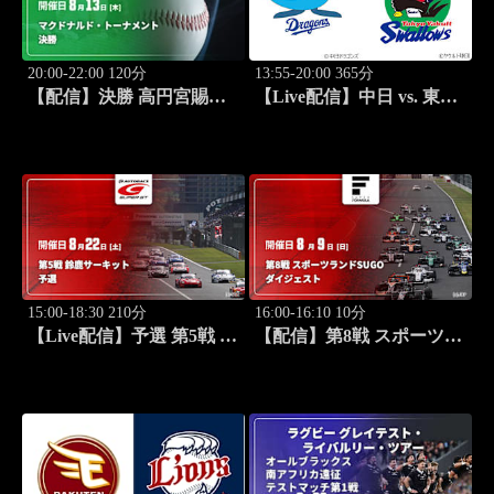
20:00-22:00 120分
13:55-20:00 365分
【配信】決勝 高円宮賜杯
【Live配信】中日 vs. 東京
第46回全日本学童軟式野球
ヤクルト(08/22) J SPORTS
大会 マクドナルド・トー
STADIUM2026
ナメント
15:00-18:30 210分
16:00-16:10 10分
【Live配信】予選 第5戦 鈴
【配信】第8戦 スポーツラ
鹿サーキット SUPER GT
ンドSUGO スーパーフォ
2026
ーミュラ 2026 ダイジェス
ト