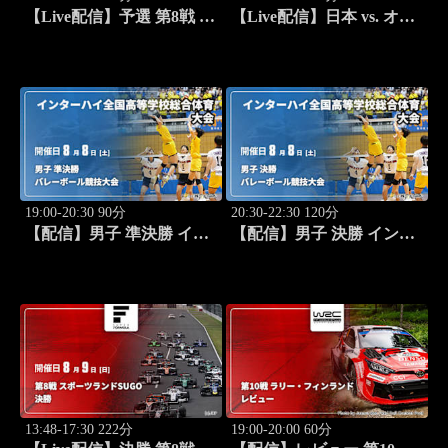
【Live配信】予選 第8戦 ス
【Live配信】日本 vs. オー
ポーツランドSUGO スー
ストラリア(08/08) ラグビ
パーフォーミュラ 2026
ー日本代表強化試合 リポ
ビタンDチャレンジカップ
2026
19:00-20:30 90分
20:30-22:30 120分
【配信】男子 準決勝 イン
【配信】男子 決勝 インタ
ターハイ2026 全国高等学
ーハイ2026 全国高等学校
校総合体育大会バレーボー
総合体育大会バレーボール
ル競技大会
競技大会
13:48-17:30 222分
19:00-20:00 60分