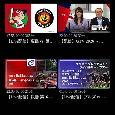
17:55-00:00 365分
22:00-22:30 30分
【Live配信】広島 vs. 阪神
【配信】GTV 2026 ～
(08/15) J SPORTS
SUPER GT トークバラエ
STADIUM2026
ティ～ #4
22:30-02:00 210分
01:45-05:00 195分
【Live配信】決勝 第16戦
【Live配信】ブルズ vs. ニ
ロンドン(イギリス) FIA フ
ュージーランド(08/15) オ
ォーミュラE世界選手権
ールブラックス 南アフリ
2025/26
カ遠征 ラグビー グレイテ