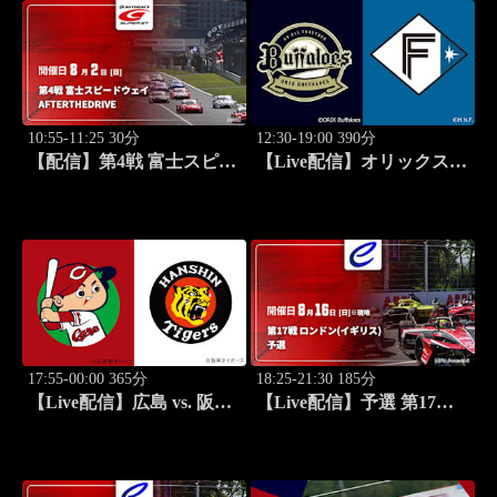
スト・ライバルリー・ツア
ー 2026
10:55-11:25 30分
12:30-19:00 390分
【配信】第4戦 富士スピー
【Live配信】オリックス
ドウェイ SUPER GT 2026
vs. 北海道日本ハム(08/16) J
AFTER THE DRIVE
SPORTS STADIUM2026
17:55-00:00 365分
18:25-21:30 185分
【Live配信】広島 vs. 阪神
【Live配信】予選 第17戦
(08/16) J SPORTS
ロンドン(イギリス) FIA フ
STADIUM2026
ォーミュラE世界選手権
2025/26