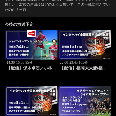
投じた、27歳の岸田護はどのような想いで、この一戦に挑んでい
たのか？当時
今後の放送予定
14:30-16:05 95分
22:00-23:45 105分
【配信】保木卓朗／小林優
【配信】福岡大大濠(福岡)
吾 vs. ファジャル・アルフ
vs. 開志国際(新潟) 男子 準
ィアン／ムハンマド・ショ
決勝-1 インターハイ2026
ヒブル・フィクリ(INA) 男
全国高等学校総合体育大会
子ダブルス準決勝 バドミ
バスケットボール競技大会
ントン ワールドツアー ジ
ャパンオープン 2026 セレ
クション