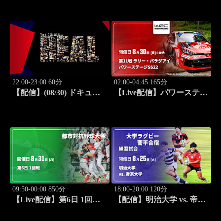
(08/30) J SPORTS
STADIUM2026
STADIUM2026
22:00-23:00 60分
02:00-04:45 165分
【配信】(08/30) ドキュメ
【Live配信】パワーステー
ンタリー ～The REAL～
ジ【SS22】 第11戦 ラリ
ー・パラグアイ WRC世界
ラリー選手権 2026
09:50-00:00 850分
18:00-20:00 120分
【Live配信】第6日 1回戦
【配信】明治大学 vs. 帝京
第97回 都市対抗野球大会
大学 練習試合 大学ラグビ
ー 菅平合宿 2026