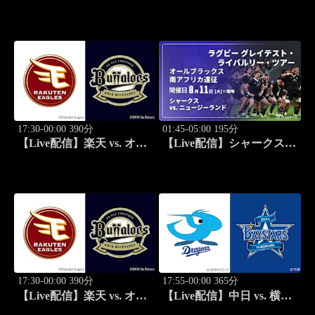
vs. 岡山商科大学附属(岡山)
DeNA(08/11) J SPORTS
男子 準々決勝-4 インター
STADIUM2026
ハイ2026 全国高等学校総
合体育大会バスケットボー
ル競技大会
17:30-00:00 390分
01:45-05:00 195分
【Live配信】楽天 vs. オリ
【Live配信】シャークス
ックス(08/11) J SPORTS
vs. ニュージーランド
STADIUM2026
(08/11) オールブラックス
南アフリカ遠征 ラグビー
グレイテスト・ライバルリ
ー・ツアー 2026
17:30-00:00 390分
17:55-00:00 365分
【Live配信】楽天 vs. オリ
【Live配信】中日 vs. 横浜
ックス(08/12) J SPORTS
DeNA(08/12) J SPORTS