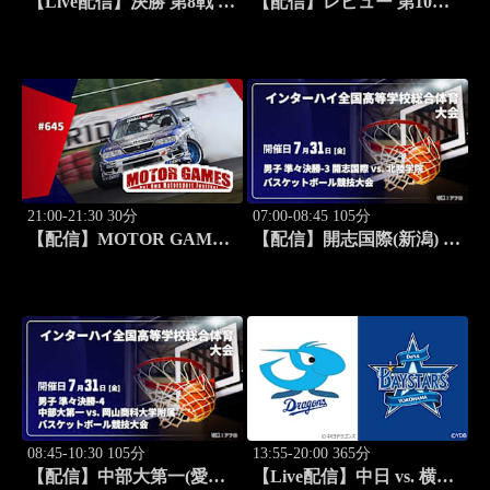
【Live配信】決勝 第8戦 ス
【配信】レビュー 第10戦
ポーツランドSUGO スー
ラリー・フィンランド
パーフォーミュラ 2026
WRC世界ラリー選手権
2026
21:00-21:30 30分
07:00-08:45 105分
【配信】MOTOR GAMES
【配信】開志国際(新潟) vs.
#645
北陸学院(石川) 男子 準々
決勝-3 インターハイ2026
全国高等学校総合体育大会
バスケットボール競技大会
08:45-10:30 105分
13:55-20:00 365分
【配信】中部大第一(愛知)
【Live配信】中日 vs. 横浜