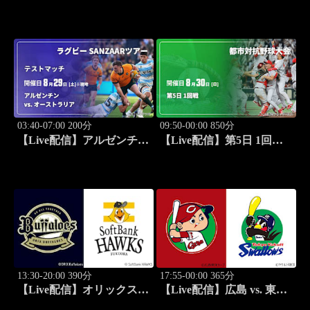
ヤクルト(08/29) J SPORTS
vs. ニュージーランド
STADIUM2026
(08/29) オールブラックス
南アフリカ遠征 テストマ
ッチ第2戦 ラグビー グレイ
テスト・ライバルリー・ツ
アー 2026
03:40-07:00 200分
09:50-00:00 850分
【Live配信】アルゼンチン
【Live配信】第5日 1回戦
vs. オーストラリア(08/29)
第97回 都市対抗野球大会
テストマッチ ラグビー
SANZAARツアー 2026
13:30-20:00 390分
17:55-00:00 365分
【Live配信】オリックス
【Live配信】広島 vs. 東京
vs. 福岡ソフトバンク
ヤクルト(08/30) J SPORTS