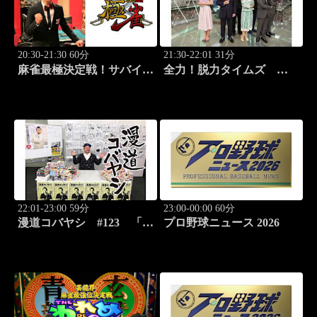
20:30-21:30 60分
21:30-22:01 31分
麻雀最極決定戦！サバイバ
全力！脱力タイムズ
ルバトル 極雀 season55
#178 新感覚の脱力ニュ
#8
ースバラエティ！
22:01-23:00 59分
23:00-00:00 60分
漫道コバヤシ #123 「ダ
プロ野球ニュース 2026
ーウィン事変」うめざわし
ゅん先生降臨！