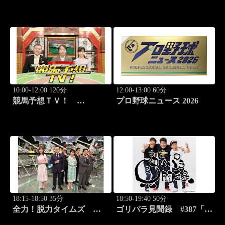
#1332「レパード
ッキー新年会 続編」ほか
S（G3）」「CBC賞
（G3）」ほか
10:00-12:00 120分
12:00-13:00 60分
競馬予想ＴＶ！
プロ野球ニュース 2026
#1332「レパード
S（G3）」「CBC賞
（G3）」ほか
18:15-18:50 35分
18:50-19:40 50分
全力！脱力タイムズ
ゴリパラ見聞録 #387「愛
#179 新感覚の脱力ニュ
媛県・蛇口から出るみかん