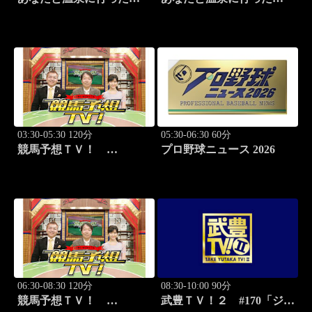
ら… #117「筑波温泉編
ら… #118「筑波温泉編
前篇」
後篇」
03:30-05:30 120分
05:30-06:30 60分
競馬予想ＴＶ！
プロ野球ニュース 2026
#1332「レパード
S（G3）」「CBC賞
（G3）」ほか
06:30-08:30 120分
08:30-10:00 90分
競馬予想ＴＶ！
武豊ＴＶ！２ #170「ジョ