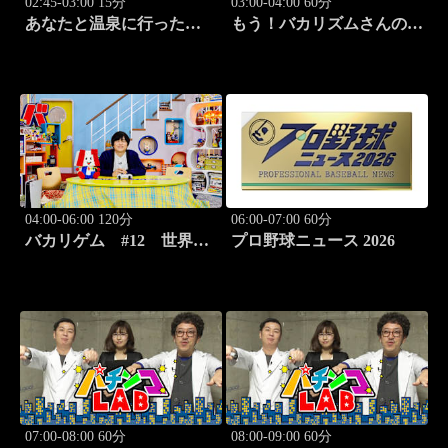
02:45-03:00 15分
03:00-04:00 60分
あなたと温泉に行った
もう！バカリズムさんの超
ら… #128「三国温泉編
H！ #71 バカリズム
後篇」
のセクシーバラエティ！
04:00-06:00 120分
06:00-07:00 60分
バカリゲム #12 世界で
プロ野球ニュース 2026
も絶賛！話題の大型新作
「プラグマタ」登場!!
07:00-08:00 60分
08:00-09:00 60分