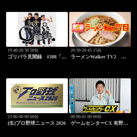
ースバラエティ！
ジュースを激写する旅」
19:40-20:30 50分
20:30-20:45 15分
ゴリパラ見聞録 #388「埼
ラーメンWalker TV2
玉県・首都圏外郭放水路を
#422 ラーメン遠征「大
激写する旅」
阪」PART2
23:00-00:00 60分
00:00-01:00 60分
[生]プロ野球ニュース 2026
ゲームセンターCX 有野の
挑戦 アーカイブス #169