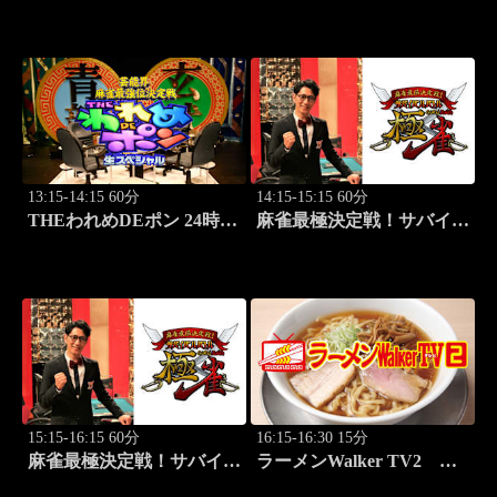
L!VE 2026 東京ヤクルト
×広島
13:15-14:15 60分
14:15-15:15 60分
THEわれめDEポン 24時間
麻雀最極決定戦！サバイバ
生スペシャル2025（1時間
ルバトル 極雀 season61
Ver.）Part21
#3
15:15-16:15 60分
16:15-16:30 15分
麻雀最極決定戦！サバイバ
ラーメンWalker TV2
ルバトル 極雀 season61
#428 全国ラーメン7選