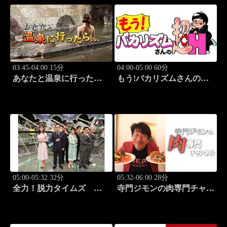
03:45-04:00 15分
04:00-05:00 60分
あなたと温泉に行った
もう!バカリズムさんの超
ら… #124「大町温泉編
H！ #70 バカリズム
後篇」
のセクシーバラエティ！
05:00-05:32 32分
05:32-06:00 28分
全力！脱力タイムズ
寺門ジモンの肉専門チャン
#211 新感覚の脱力ニュ
ネル #138「焼肉 三宝苑
ースバラエティ！
中野店」