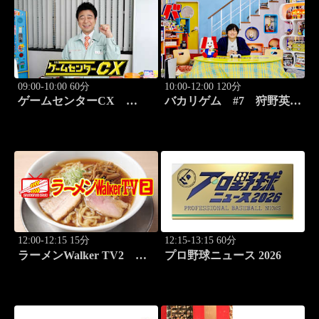
09:00-10:00 60分
10:00-12:00 120分
ゲームセンターCX
バカリゲム #7 狩野英孝
#416 弾幕シューティング
降臨！メタルギア ソリッ
元祖「怒首領蜂」
ド デルタ: スネークイータ
ー
12:00-12:15 15分
12:15-13:15 60分
ラーメンWalker TV2
プロ野球ニュース 2026
#423 ラーメン遠征「大
阪」PART3