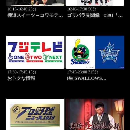
16:15-16:40 25分
16:40-17:30 50分
極道スイーツ～コワモテ俳
ゴリパラ見聞録 #391「石
優2人のぶらり絶品甘味巡
川県・依頼者の兄の新築の
り～ #1 上野 ミルクレ
家を見に行く旅」
ープ
17:30-17:45 15分
17:45-23:00 315分
おトクな情報
[生]SWALLOWS
BASEBALL L!VE 東京
ヤクルト×横浜DeNA