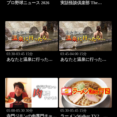
プロ野球ニュース 2026
実話怪談倶楽部 The
LIVE！ 第八十三怪
03:30-03:45 15分
03:45-04:00 15分
あなたと温泉に行った
あなたと温泉に行った
ら… #121「蓼科温泉編
ら… #122「蓼科温泉編
前篇」
後篇」
05:00-05:30 30分
05:30-05:45 15分
寺門ジモンの肉専門チャン
ラーメンWalker TV2