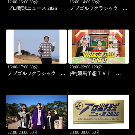
12:00-13:00 60分
13:00-14:00 60分
プロ野球ニュース 2026
ノブゴルフクラシック
#29「清水大成プロに急成
長ノブが食らいつく！」
16:00-17:00 60分
20:00-22:00 120分
ノブゴルフクラシック
[生]競馬予想ＴＶ！
#30「富士桜カントリー倶
#1332「レパード
楽部対決第三弾！」
S（G3）」「CBC賞
（G3）」ほか
22:00-23:00 60分
23:00-00:00 60分