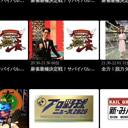
サバイバルバ
麻雀最極決定戦！サバイバルバ
麻雀最極決
 #2
トル 極雀 season55 #3
トル 極雀 sea
20:30-21:30 60分
21:30-22:01 3
サバイバルバ
麻雀最極決定戦！サバイバルバ
全力！脱力
 #7
トル 極雀 season55 #8
新感覚の脱
ィ！