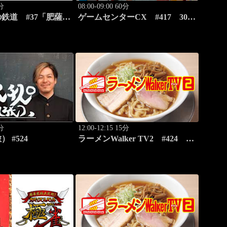
0分
08:00-09:00 60分
鉄道 #37「肥薩お
ゲームセンターCX #417 30シ
肥薩おれんじ鉄道
ーズン開幕！「クラッシュ・バ
ンディクー」
0分
12:00-12:15 15分
 #524
ラーメンWalker TV2 #424 北
海道「豚骨拉麺大河」