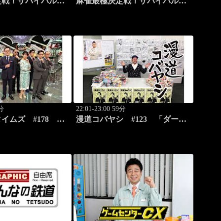
定戦！サバイバルバ
麻雀最極決定戦！サバイバルバ
son55 #4
トル 極雀 season55 #5
1分
22:01-23:00 59分
タイムズ #178
漫道コバヤシ #123 「ダーウ
力ニュースバラエテ
ィン事変」うめざわしゅん先生
降臨！