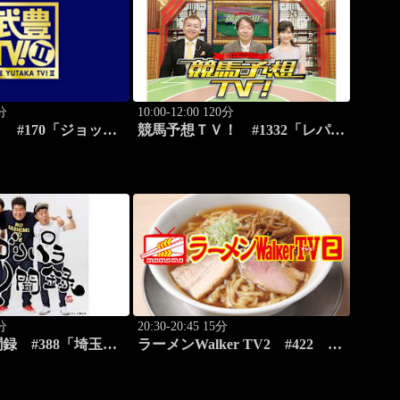
0分
10:00-12:00 120分
 #170「ジョッキ
競馬予想ＴＶ！ #1332「レパー
編」ほか
ドS（G3）」「CBC賞（G3）」
ほか
0分
20:30-20:45 15分
録 #388「埼玉
ラーメンWalker TV2 #422 ラ
外郭放水路を激写す
ーメン遠征「大阪」PART2