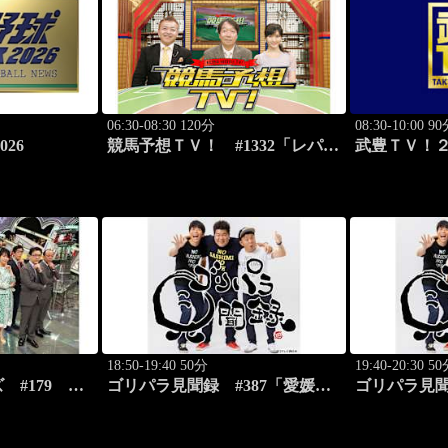
06:30-08:30 120分
08:30-10:00 9
26
競馬予想ＴＶ！ #1332「レパー
武豊ＴＶ！２
ドS（G3）」「CBC賞（G3）」
ー新年会 続
ほか
18:50-19:40 50分
19:40-20:30 5
ズ #179
ゴリパラ見聞録 #387「愛媛
ゴリパラ見聞
ースバラエテ
県・蛇口から出るみかんジュー
県・首都圏
スを激写する旅」
る旅」