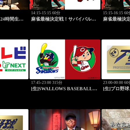
14:15-15:15 60分
15:15-16:15 6
 24時間生ス
麻雀最極決定戦！サバイバルバ
麻雀最極決
Ver.）
トル 極雀 season61 #1
トル 極雀 sea
17:45-23:00 315分
23:00-00:00 6
[生]SWALLOWS BASEBALL
[生]プロ野球
L!VE 2026 東京ヤクルト×広島