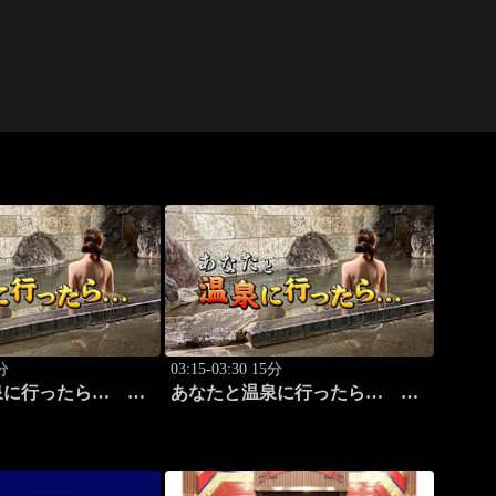
5分
03:15-03:30 15分
泉に行ったら…
あなたと温泉に行ったら…
温泉編 前篇」
#118「筑波温泉編 後篇」