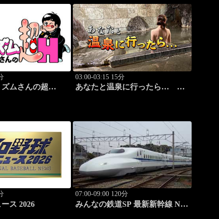
0分
03:00-03:15 15分
リズムさんの超
あなたと温泉に行ったら…
 バカリズムのセク
#119「広原温泉編 前篇」
ティ！
0分
07:00-09:00 120分
ス 2026
みんなの鉄道SP 最新新幹線 N-
700徹底解剖！