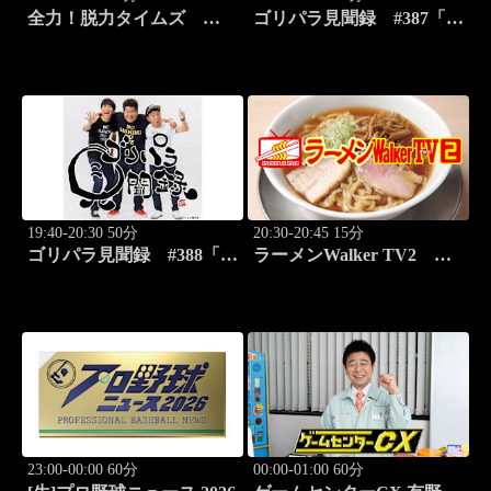
全力！脱力タイムズ
ゴリパラ見聞録 #387「愛
#179 新感覚の脱力ニュ
媛県・蛇口から出るみかん
ースバラエティ！
ジュースを激写する旅」
19:40-20:30 50分
20:30-20:45 15分
ゴリパラ見聞録 #388「埼
ラーメンWalker TV2
玉県・首都圏外郭放水路を
#422 ラーメン遠征「大
激写する旅」
阪」PART2
23:00-00:00 60分
00:00-01:00 60分