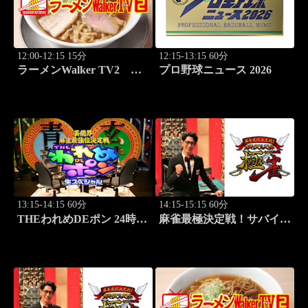
12:00-12:15 15分
12:15-13:15 60分
ラーメンWalker TV2
プロ野球ニュース 2026
#424 北海道「豚骨拉麺大
河」
13:15-14:15 60分
14:15-15:15 60分
THEわれめDEポン 24時間
麻雀最極決定戦！サバイバ
生スペシャル2025（1時間
ルバトル 極雀 season61
Ver.）Part20
#1