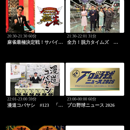
20:30-21:30 60分
21:30-22:01 31分
麻雀最極決定戦！サバイバ
全力！脱力タイムズ
ルバトル 極雀 season55
#178 新感覚の脱力ニュ
#8
ースバラエティ！
22:01-23:00 59分
23:00-00:00 60分
漫道コバヤシ #123 「ダ
プロ野球ニュース 2026
ーウィン事変」うめざわし
ゅん先生降臨！