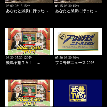
03:00-03:15 15分
03:15-03:30 15分
あなたと温泉に行った
あなたと温泉に行った
ら… #117「筑波温泉編
ら… #118「筑波温泉編
前篇」
後篇」
03:30-05:30 120分
05:30-06:30 60分
競馬予想ＴＶ！
プロ野球ニュース 2026
#1332「レパード
S（G3）」「CBC賞
（G3）」ほか