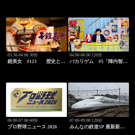
ら… #119「広原温泉編
ら… #120「広原温泉編
前篇」
後篇」
03:30-04:00 30分
04:00-06:00 120分
鎧美女 #123 歴史と甲
バカリゲム #5「陣内智則
冑の“紐を解く”
登場!!世界中で人気のデス
ストランディング2」
06:00-07:00 60分
07:00-09:00 120分
プロ野球ニュース 2026
みんなの鉄道SP 最新新幹
線 N-700徹底解剖！