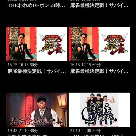
THEわれめDEポン 24時間
麻雀最極決定戦！サバイバ
生スペシャル2025（1時間
ルバトル 極雀 season60
Ver.）Part19
#6
15:15-16:15 60分
16:15-17:15 60分
麻雀最極決定戦！サバイバ
麻雀最極決定戦！サバイバ
ルバトル 極雀 season60
ルバトル 極雀 season60
#7
#8
19:42-21:10 88分
21:10-22:00 50分