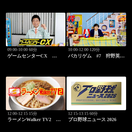
09:00-10:00 60分
10:00-12:00 120分
ゲームセンターCX
バカリゲム #7 狩野英孝
#416 弾幕シューティング
降臨！メタルギア ソリッ
元祖「怒首領蜂」
ド デルタ: スネークイータ
ー
12:00-12:15 15分
12:15-13:15 60分
ラーメンWalker TV2
プロ野球ニュース 2026
#423 ラーメン遠征「大
阪」PART3