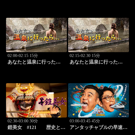
#403 マイクを使って…
「ピカチュウげんきでちゅ
う」
02:00-02:15 15分
02:15-02:30 15分
あなたと温泉に行った
あなたと温泉に行った
ら… #113「犬吠埼温泉編
ら… #114「犬吠埼温泉編
前篇」
後篇」
02:30-03:00 30分
03:00-03:45 45分
鎧美女 #121 歴史と甲
アンタッチャブルの早速行
冑の“紐を解く”
ってみた #3