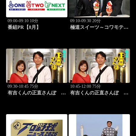
09:00-09:10 10分
09:10-09:30 20分
番組PR【8月】
極道スイーツ～コワモテ俳
優2人のぶらり絶品甘味巡
り～ #2 原宿 夜のシメ
パフェ
09:30-10:45 75分
10:45-12:00 75分
有吉くんの正直さんぽ
有吉くんの正直さんぽ
#326「御徒町・上野」
#327「野方」