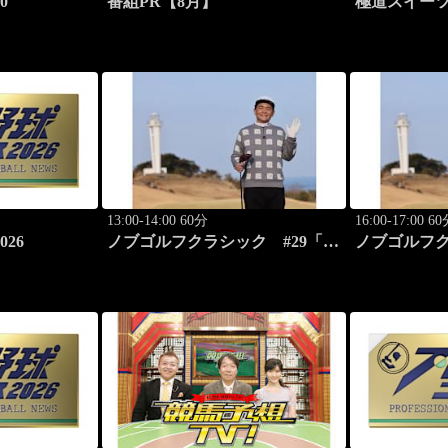
0
番組PR【8月】
極道スイーツ
のぶらり絶
原宿 夜のシ
13:00-14:00 60分
16:00-17:00 6
26
ノブゴルフクラシック #29「清
ノブゴルフク
水大成プロに急成長ノブが食ら
士桜カント
いつく！」
弾！」