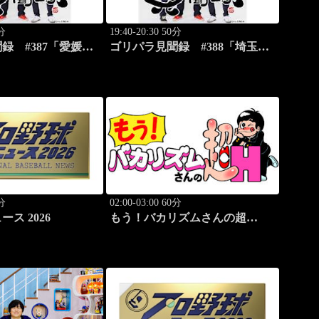
0分
19:40-20:30 50分
録 #387「愛媛
ゴリパラ見聞録 #388「埼玉
ら出るみかんジュー
県・首都圏外郭放水路を激写す
る旅」
る旅」
0分
02:00-03:00 60分
ス 2026
もう！バカリズムさんの超
H！ #69 バカリズムのセク
シーバラエティ！