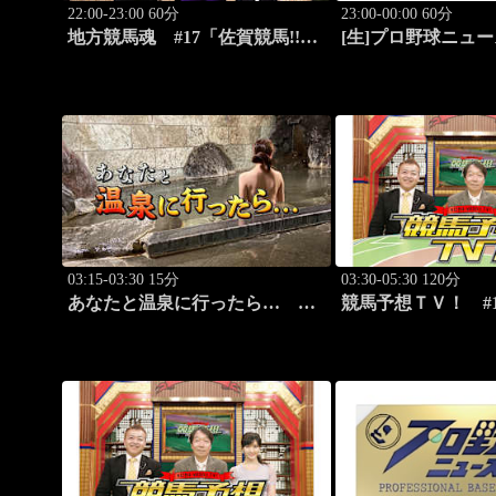
22:00-23:00 60分
23:00-00:00 60分
地方競馬魂 #17「佐賀競馬!!九
[生]プロ野球ニュース
州グルメと競馬を満喫！」
03:15-03:30 15分
03:30-05:30 120分
あなたと温泉に行ったら…
競馬予想ＴＶ！ #1
#118「筑波温泉編 後篇」
ドS（G3）」「CB
ほか