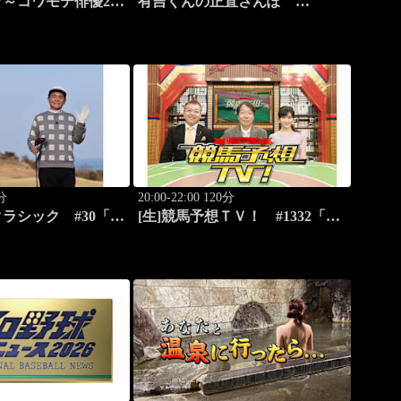
～コワモテ俳優2人
有吉くんの正直さんぽ
品甘味巡り～ #2
#326「御徒町・上野」
メパフェ
0分
20:00-22:00 120分
ラシック #30「富
[生]競馬予想ＴＶ！ #1332「レ
リー倶楽部対決第三
パードS（G3）」「CBC賞
（G3）」ほか