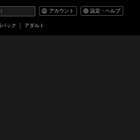
アカウント
設定・ヘルプ
料パック
アダルト