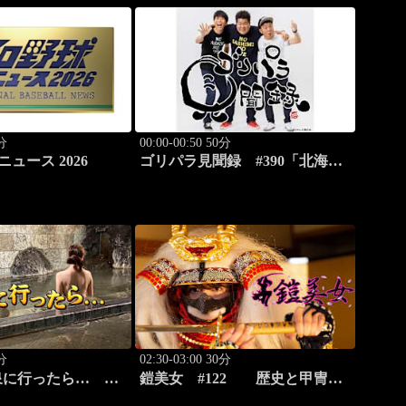
0分
00:00-00:50 50分
ニュース 2026
ゴリパラ見聞録 #390「北海
道・平岸高台公園を激写する
旅」
5分
02:30-03:00 30分
泉に行ったら…
鎧美女 #122 歴史と甲冑
澤鉱泉編 後篇」
の“紐を解く”