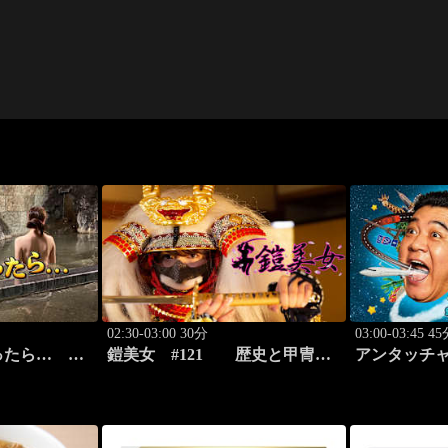
02:30-03:00 30分
03:00-03:45 4
ったら…
鎧美女 #121 歴史と甲冑
アンタッチ
編 後篇」
の“紐を解く”
みた #3