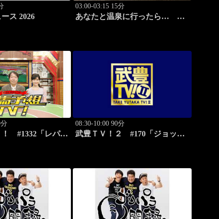
0分
03:00-03:15 15分
ス 2026
あなたと温泉に行ったら…
#117「筑波温泉編 前篇」
20分
08:30-10:00 90分
！ #1332「レパー
武豊ＴＶ！２ #170「ジョッキ
」「CBC賞（G3）」
ー新年会 続編」ほか