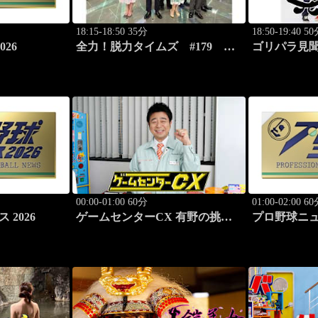
18:15-18:50 35分
18:50-19:40 5
26
全力！脱力タイムズ #179
ゴリパラ見聞
新感覚の脱力ニュースバラエテ
県・蛇口か
ィ！
スを激写す
00:00-01:00 60分
01:00-02:00 6
 2026
ゲームセンターCX 有野の挑戦
プロ野球ニュー
アーカイブス #169