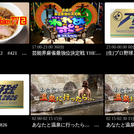
17:00-23:00 360分
23:00-00:00 6
V2 #421 ラ
芸能界麻雀最強位決定戦 THEわ
[生]プロ野球
ART1
れめDEポン #183
02:00-02:15 15分
02:15-02:30 1
26
あなたと温泉に行ったら…
あなたと温
#115「湯の澤鉱泉編 前篇」
#116「湯の