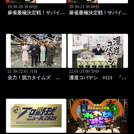
19:30-20:30 60分
20:30-21:30 60分
麻雀最極決定戦！サバイバ
麻雀最極決定戦！サバイバ
ルバトル 極雀 season55
ルバトル 極雀 season55
#7
#8
21:30-22:01 31分
22:01-23:00 59分
全力！脱力タイムズ
漫道コバヤシ #123 「ダ
#178 新感覚の脱力ニュ
ーウィン事変」うめざわし
ースバラエティ！
ゅん先生降臨！