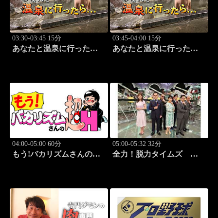
03:30-03:45 15分
03:45-04:00 15分
あなたと温泉に行った
あなたと温泉に行った
ら… #123「大町温泉編
ら… #124「大町温泉編
前篇」
後篇」
04:00-05:00 60分
05:00-05:32 32分
もう!バカリズムさんの超
全力！脱力タイムズ
H！ #70 バカリズム
#211 新感覚の脱力ニュ
のセクシーバラエティ！
ースバラエティ！