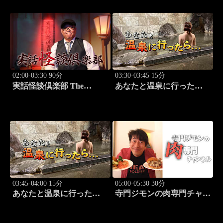
02:00-03:30 90分
03:30-03:45 15分
実話怪談倶楽部 The
あなたと温泉に行った
LIVE！ 第八十三怪
ら… #121「蓼科温泉編
前篇」
03:45-04:00 15分
05:00-05:30 30分
あなたと温泉に行った
寺門ジモンの肉専門チャン
ら… #122「蓼科温泉編
ネル #137「ぽるこ」「焼
後篇」
肉 立つ屋」