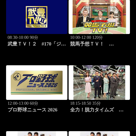
08:30-10:00 90分
10:00-12:00 120分
武豊ＴＶ！２ #170「ジョ
競馬予想ＴＶ！
ッキー新年会 続編」ほか
#1332「レパード
S（G3）」「CBC賞
（G3）」ほか
12:00-13:00 60分
18:15-18:50 35分
プロ野球ニュース 2026
全力！脱力タイムズ
#179 新感覚の脱力ニュ
ースバラエティ！