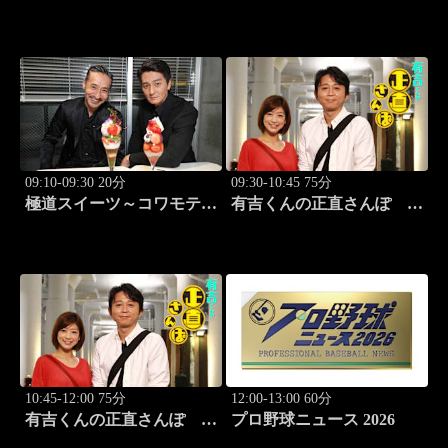
09:10-09:30 20分
09:30-10:45 75分
極道スイーツ～コワモテ俳
有吉くんの正直さんぽ
優2人のぶらり絶品甘味巡
#326「御徒町・上野」
り～ #2 原宿 夜のシメ
パフェ
10:45-12:00 75分
12:00-13:00 60分
有吉くんの正直さんぽ
プロ野球ニュース 2026
#327「野方」