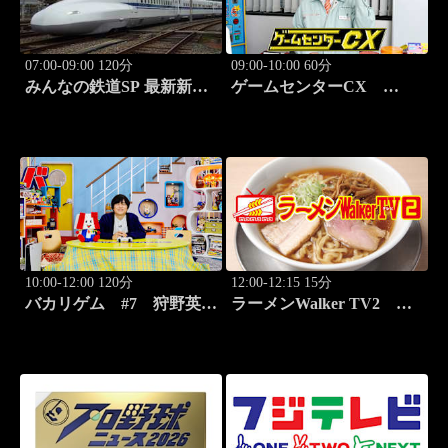
07:00-09:00 120分
09:00-10:00 60分
みんなの鉄道SP 最新新幹
ゲームセンターCX
線 N-700徹底解剖！
#416 弾幕シューティング
元祖「怒首領蜂」
10:00-12:00 120分
12:00-12:15 15分
バカリゲム #7 狩野英孝
ラーメンWalker TV2
降臨！メタルギア ソリッ
#423 ラーメン遠征「大
ド デルタ: スネークイータ
阪」PART3
ー