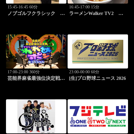
15:45-16:45 60分
16:45-17:00 15分
ノブゴルフクラシック
ラーメンWalker TV2
#28「2025国内メジャーチ
#421 ラーメン遠征「大
ャンプ降臨！」
阪」PART1
17:00-23:00 360分
23:00-00:00 60分
芸能界麻雀最強位決定戦
[生]プロ野球ニュース 2026
THEわれめDEポン #183