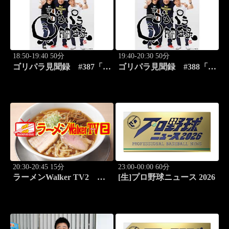
18:50-19:40 50分
19:40-20:30 50分
ゴリパラ見聞録 #387「愛
ゴリパラ見聞録 #388「埼
媛県・蛇口から出るみかん
玉県・首都圏外郭放水路を
ジュースを激写する旅」
激写する旅」
20:30-20:45 15分
23:00-00:00 60分
ラーメンWalker TV2
[生]プロ野球ニュース 2026
#422 ラーメン遠征「大
阪」PART2