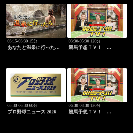
03:15-03:30 15分
03:30-05:30 120分
あなたと温泉に行った
競馬予想ＴＶ！
ら… #118「筑波温泉編
#1332「レパード
後篇」
S（G3）」「CBC賞
（G3）」ほか
05:30-06:30 60分
06:30-08:30 120分
プロ野球ニュース 2026
競馬予想ＴＶ！
#1332「レパード
S（G3）」「CBC賞
（G3）」ほか