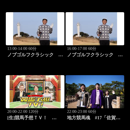
13:00-14:00 60分
16:00-17:00 60分
ノブゴルフクラシック
ノブゴルフクラシック
#29「清水大成プロに急成
#30「富士桜カントリー倶
長ノブが食らいつく！」
楽部対決第三弾！」
20:00-22:00 120分
22:00-23:00 60分
[生]競馬予想ＴＶ！
地方競馬魂 #17「佐賀競
#1332「レパード
馬!!九州グルメと競馬を満
S（G3）」「CBC賞
喫！」