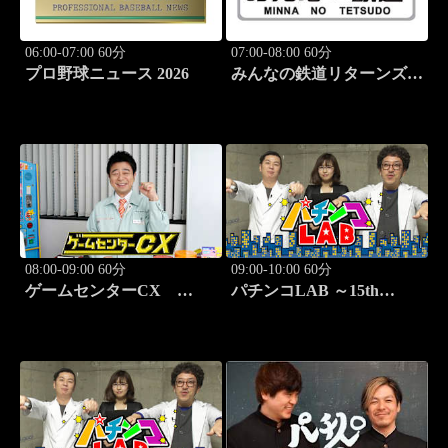
06:00-07:00 60分
07:00-08:00 60分
プロ野球ニュース 2026
みんなの鉄道リターンズ
#44「富良野線（JR北海
道）」
08:00-09:00 60分
09:00-10:00 60分
ゲームセンターCX
パチンコLAB ～15th
#415 文字いれマス「こと
season～ #1
ばのパズル もじぴった
ん」