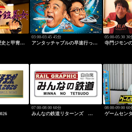
03:00-03:45 45分
05:00-05:30 3
歴史と甲冑
アンタッチャブルの早速行って
寺門ジモン
みた #3
ル #136「Bo
07:00-08:00 60分
08:00-09:00 6
26
みんなの鉄道リターンズ
ゲームセンタ
#44「富良野線（JR北海道）」
いれマス「こ
ぴったん」