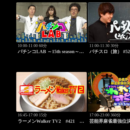
10:00-11:00 60分
11:00-11:30 30分
パチンコLAB ～15th season～
パチスロ（旅） #52
#2
16:45-17:00 15分
17:00-23:00 360分
ラーメンWalker TV2 #421 ラ
芸能界麻雀最強位決
ーメン遠征「大阪」PART1
れめDEポン #183