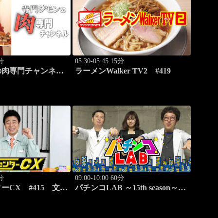
0分
05:30-05:45 15分
の肉専門チャンネ
ラーメンWalker TV2 #419
stro」
0分
09:00-10:00 60分
ーCX #415 文字
パチンコLAB ～15th season～
とばのパズル もじ
#1