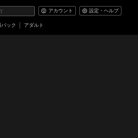
アカウント
設定・ヘルプ
料パック
アダルト