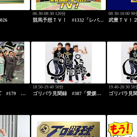
06:30-08:30 120分
08:30-10:00 9
26
競馬予想ＴＶ！ #1332「レパー
武豊ＴＶ！２
ドS（G3）」「CBC賞（G3）」
ー新年会 続
ほか
18:50-19:40 50分
19:40-20:30 5
ズ #179
ゴリパラ見聞録 #387「愛媛
ゴリパラ見聞
ースバラエテ
県・蛇口から出るみかんジュー
県・首都圏
スを激写する旅」
る旅」