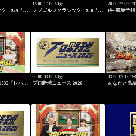
16:00-17:00 60分
20:00-22:00 1
ク #29「清
ノブゴルフクラシック #30「富
[生]競馬予想
長ノブが食ら
士桜カントリー倶楽部対決第三
パードS（G
弾！」
（G3）」ほ
02:00-03:00 60分
03:00-03:15 1
332「レパー
プロ野球ニュース 2026
あなたと温
C賞（G3）」
#117「筑波