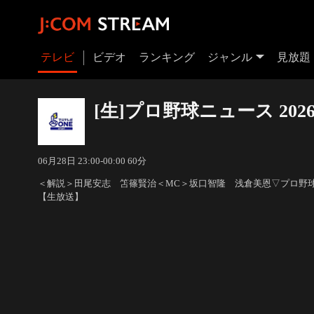
テレビ
ビデオ
ランキング
ジャンル
見放題
[生]プロ野球ニュース 202
06月28日 23:00-00:00 60分
＜解説＞田尾安志 笘篠賢治＜MC＞坂口智隆 浅倉美恩▽プロ
【生放送】