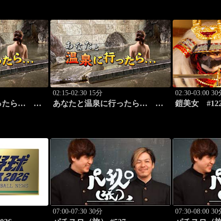
旅」
02:15-02:30 15分
02:30-03:00 3
ったら…
あなたと温泉に行ったら…
鎧美女 #1
編 前篇」
#116「湯の澤鉱泉編 後篇」
の“紐を解く
07:00-07:30 30分
07:30-08:00 3