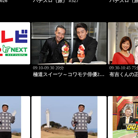
26
パチスロ（旅） #527
パチスロ（旅）
09:10-09:30 20分
09:30-10:45 7
極道スイーツ～コワモテ俳優2人
有吉くんの
のぶらり絶品甘味巡り～ #2
#326「御徒
原宿 夜のシメパフェ