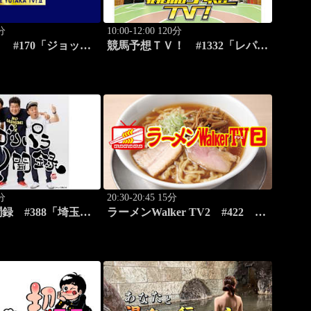
0分
10:00-12:00 120分
 #170「ジョッキ
競馬予想ＴＶ！ #1332「レパー
編」ほか
ドS（G3）」「CBC賞（G3）」
ほか
0分
20:30-20:45 15分
録 #388「埼玉
ラーメンWalker TV2 #422 ラ
外郭放水路を激写す
ーメン遠征「大阪」PART2