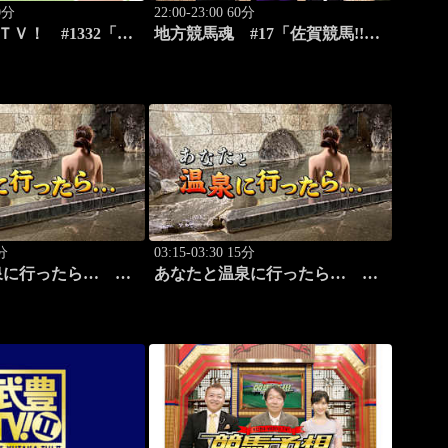
20分
22:00-23:00 60分
ＴＶ！ #1332「レ
地方競馬魂 #17「佐賀競馬!!九
3）」「CBC賞
州グルメと競馬を満喫！」
か
5分
03:15-03:30 15分
泉に行ったら…
あなたと温泉に行ったら…
温泉編 前篇」
#118「筑波温泉編 後篇」