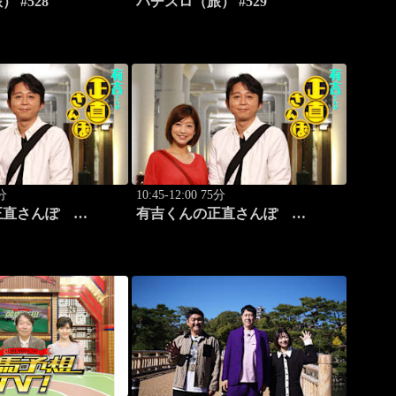
 #528
パチスロ（旅） #529
5分
10:45-12:00 75分
正直さんぽ
有吉くんの正直さんぽ
町・上野」
#327「野方」