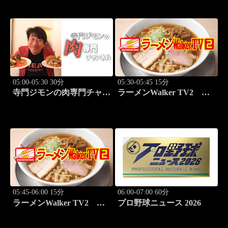
前篇」
後篇」
05:00-05:30 30分
05:30-05:45 15分
寺門ジモンの肉専門チャン
ラーメンWalker TV2
ネル #137「ぽるこ」「焼
#426 田中貴と巡る必食ラ
肉 立つ屋」
ーメン3杯！
05:45-06:00 15分
06:00-07:00 60分
ラーメンWalker TV2
プロ野球ニュース 2026
#427 本鵠沼「うずとかみ
なり」