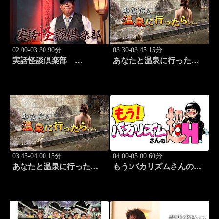
02:00-03:30 90分
03:30-03:45 15分
実話怪談倶楽部
あなたと温泉に行った
#84 実話怪談の本格
ら… #123「大町温泉編
派ホラー番組！
前篇」
03:45-04:00 15分
04:00-05:00 60分
あなたと温泉に行った
もう!バカリズムさんの超
ら… #124「大町温泉編
H！ #70 バカリズム
後篇」
のセクシーバラエティ！