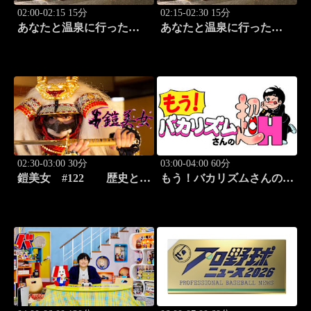
02:00-02:15 15分
02:15-02:30 15分
あなたと温泉に行った
あなたと温泉に行った
ら… #115「湯の澤鉱泉編
ら… #116「湯の澤鉱泉編
前篇」
後篇」
02:30-03:00 30分
03:00-04:00 60分
鎧美女 #122 歴史と甲
もう！バカリズムさんの超
冑の“紐を解く”
H！ #68 バカリズム
のセクシーバラエティ！