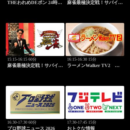
THEわれめDEポン 24時間
麻雀最極決定戦！サバイバ
生スペシャル2025（1時間
ルバトル 極雀 season61
Ver.）Part20
#1
15:15-16:15 60分
16:15-16:30 15分
麻雀最極決定戦！サバイバ
ラーメンWalker TV2
ルバトル 極雀 season61
#425 いま食べるべき全国
#2
ラーメン7選 3
16:30-17:30 60分
17:30-17:45 15分
プロ野球ニュース 2026
おトクな情報