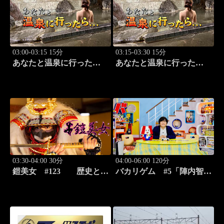
03:00-03:15 15分
03:15-03:30 15分
あなたと温泉に行った
あなたと温泉に行った
ら… #119「広原温泉編
ら… #120「広原温泉編
前篇」
後篇」
03:30-04:00 30分
04:00-06:00 120分
鎧美女 #123 歴史と甲
バカリゲム #5「陣内智則
冑の“紐を解く”
登場!!世界中で人気のデス
ストランディング2」