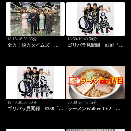
18:15-18:50 35分
18:50-19:40 50分
全力！脱力タイムズ
ゴリパラ見聞録 #387「愛
#179 新感覚の脱力ニュ
媛県・蛇口から出るみかん
ースバラエティ！
ジュースを激写する旅」
19:40-20:30 50分
20:30-20:45 15分
ゴリパラ見聞録 #388「埼
ラーメンWalker TV2
玉県・首都圏外郭放水路を
#422 ラーメン遠征「大
激写する旅」
阪」PART2