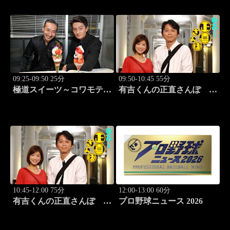
09:25-09:50 25分
09:50-10:45 55分
極道スイーツ～コワモテ俳
有吉くんの正直さんぽ
優2人のぶらり絶品甘味巡
#341「茅場町」
り～ #1 上野 ミルクレ
ープ
10:45-12:00 75分
12:00-13:00 60分
有吉くんの正直さんぽ
プロ野球ニュース 2026
#342「駒沢公園」