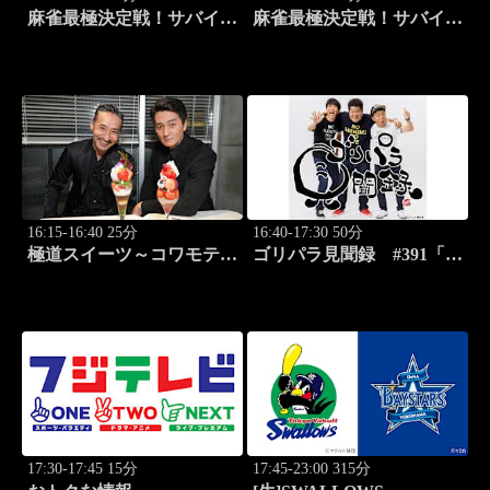
麻雀最極決定戦！サバイバ
麻雀最極決定戦！サバイバ
ルバトル 極雀 season61
ルバトル 極雀 season61
#7
#8
16:15-16:40 25分
16:40-17:30 50分
極道スイーツ～コワモテ俳
ゴリパラ見聞録 #391「石
優2人のぶらり絶品甘味巡
川県・依頼者の兄の新築の
り～ #1 上野 ミルクレ
家を見に行く旅」
ープ
17:30-17:45 15分
17:45-23:00 315分