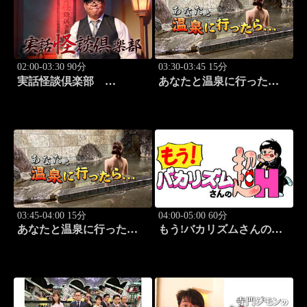
02:00-03:30 90分
03:30-03:45 15分
実話怪談倶楽部
あなたと温泉に行った
#84 実話怪談の本格
ら… #123「大町温泉編
派ホラー番組！
前篇」
03:45-04:00 15分
04:00-05:00 60分
あなたと温泉に行った
もう!バカリズムさんの超
ら… #124「大町温泉編
H！ #70 バカリズム
後篇」
のセクシーバラエティ！