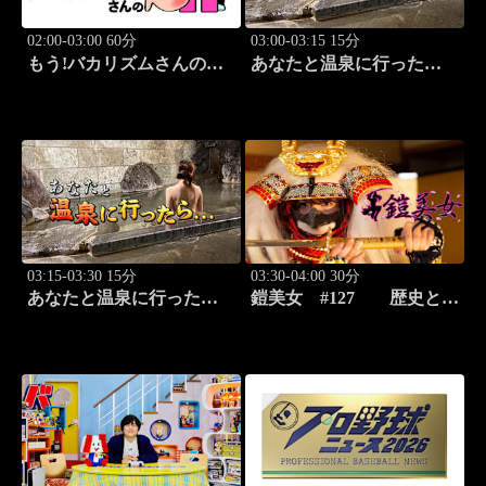
02:00-03:00 60分
03:00-03:15 15分
もう!バカリズムさんの超
あなたと温泉に行った
H！ #72 バカリズム
ら… #129「戸田温泉編
のセクシーバラエティ！
前篇」
03:15-03:30 15分
03:30-04:00 30分
あなたと温泉に行った
鎧美女 #127 歴史と甲
ら… #130「戸田温泉編
冑の“紐を解く”
後篇」