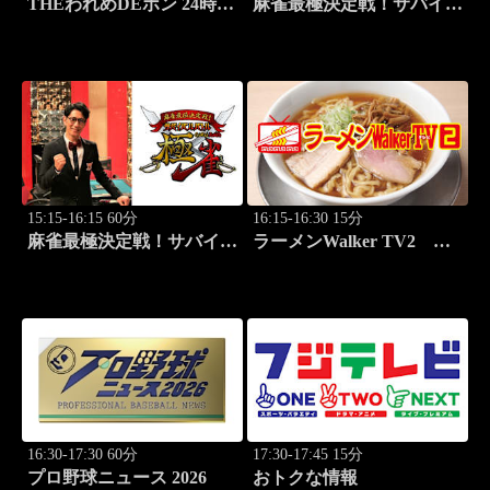
THEわれめDEポン 24時間
麻雀最極決定戦！サバイバ
生スペシャル2025（1時間
ルバトル 極雀 season61
Ver.）Part20
#1
15:15-16:15 60分
16:15-16:30 15分
麻雀最極決定戦！サバイバ
ラーメンWalker TV2
ルバトル 極雀 season61
#425 いま食べるべき全国
#2
ラーメン7選 3
16:30-17:30 60分
17:30-17:45 15分
プロ野球ニュース 2026
おトクな情報