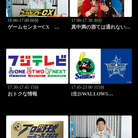
16:00-17:00 60分
17:00-17:30 30分
ゲームセンターCX
真中満の酒ては通れない
#411「クロックワークナイ
旅 #4「栃木・大田原編」
ト ～ペパルーチョの大冒
険～」
17:30-17:45 15分
17:45-23:00 315分
おトクな情報
[生]SWALLOWS
BASEBALL L!VE 東京
ヤクルト×横浜DeNA