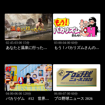
ら… #127「三国温泉編
前篇」
02:45-03:00 15分
03:00-04:00 60分
あなたと温泉に行った
もう！バカリズムさんの超
ら… #128「三国温泉編
H！ #71 バカリズム
後篇」
のセクシーバラエティ！
04:00-06:00 120分
06:00-07:00 60分
バカリゲム #12 世界で
プロ野球ニュース 2026
も絶賛！話題の大型新作