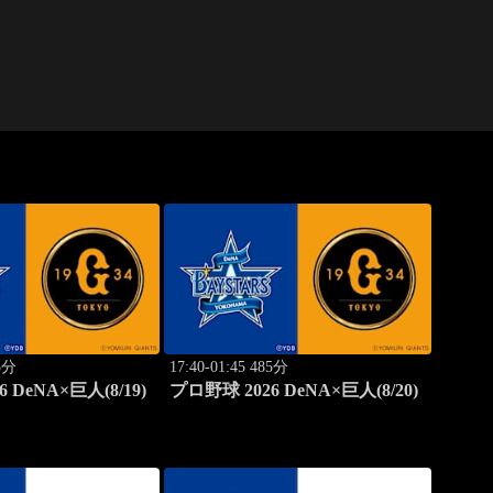
85分
17:40-01:45 485分
 DeNA×巨人(8/19)
プロ野球 2026 DeNA×巨人(8/20)