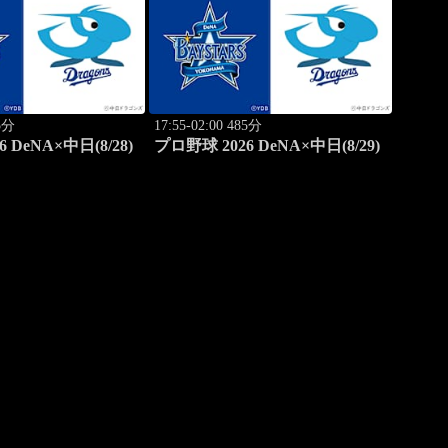
85分
17:55-02:00 485分
 DeNA×中日(8/28)
プロ野球 2026 DeNA×中日(8/29)