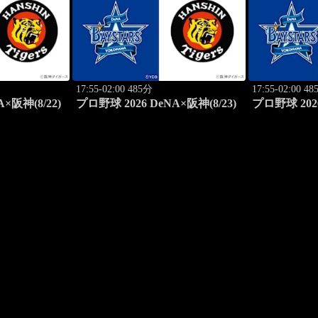
17:55-02:00 485分
17:55-02:00 4
×阪神(8/22)
プロ野球 2026 DeNA×阪神(8/23)
プロ野球 2026