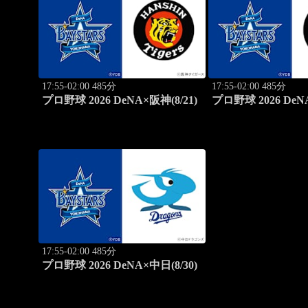
17:55-02:00 485分
17:55-02:00 485分
プロ野球 2026 DeNA×阪神(8/21)
プロ野球 2026 DeNA
17:55-02:00 485分
プロ野球 2026 DeNA×中日(8/30)