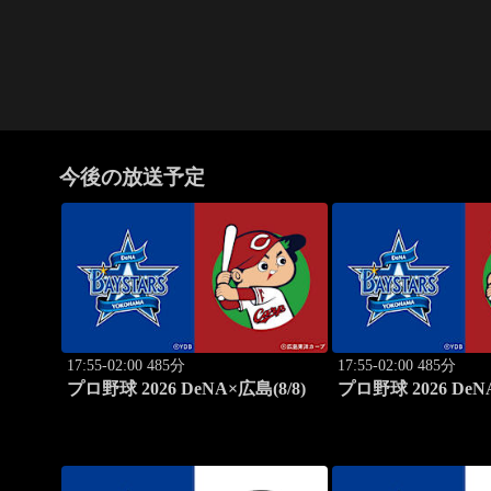
今後の放送予定
17:55-02:00 485分
17:55-02:00 485分
プロ野球 2026 DeNA×広島(8/8)
プロ野球 2026 DeNA