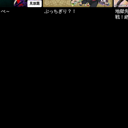
見放題
～べ～
ぶっちぎり？！
地獄
戦！