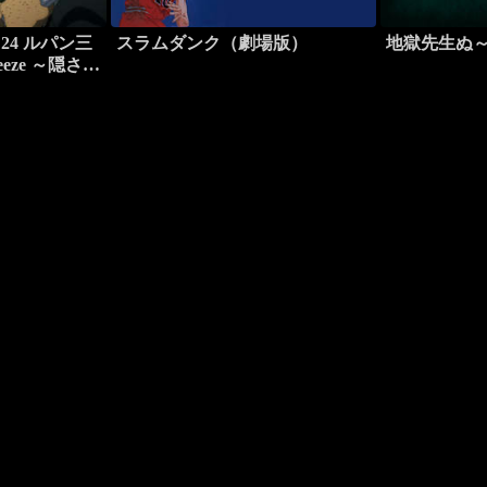
24 ルパン三
スラムダンク（劇場版）
地獄先生ぬ
 breeze ～隠され