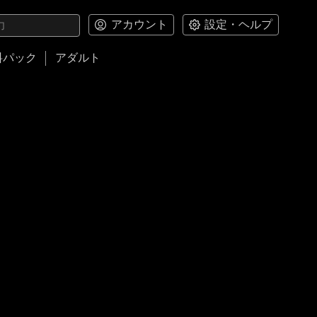
アカウント
設定・ヘルプ
料パック
アダルト