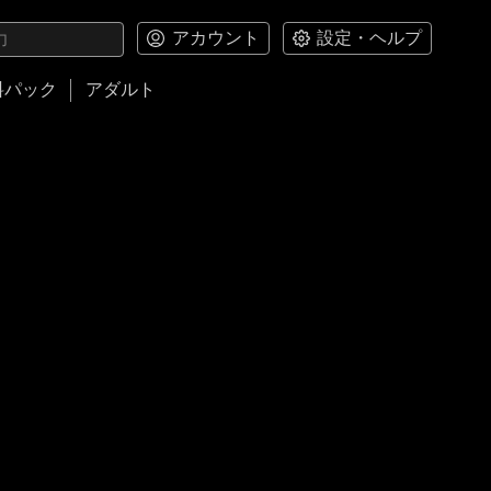
アカウント
設定・ヘルプ
料パック
アダルト