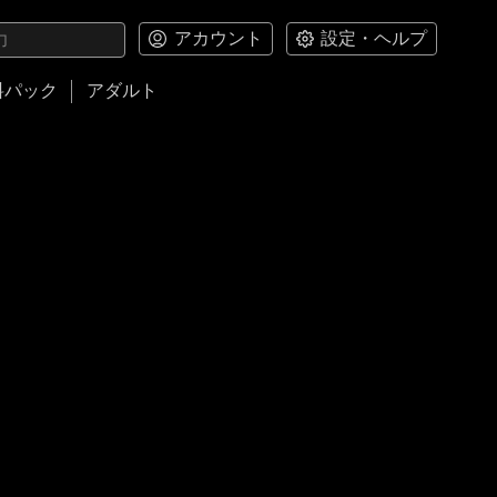
アカウント
設定・ヘルプ
料パック
アダルト