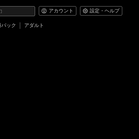
アカウント
設定・ヘルプ
料パック
アダルト