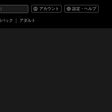
アカウント
設定・ヘルプ
料パック
アダルト