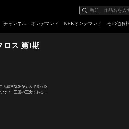
チャンネル！オンデマンド
NHKオンデマンド
その他有
クロス 第1期
年の異常気象が原因で農作物
んな中、王国の王女であるア
け、クレムを調査に向かわせ
（アリーシャ）、小松未可子