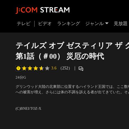
テレビ
ビデオ
ランキング
ジャンル
見放題
テイルズ オブ ゼスティリア ザ 
第1話（＃00） 災厄の時代
3.6
（252）
｜
24分
G
グリンウッド大陸の北東部に位置するハイランド王国では、ここ数
への被害が増え、さらには体の不調を訴える者が出てきていた。そ
リーシャは、グリエルという村に奇妙な霧が発見されたと報告を受
声の出演：木村良平（スレイ）、逢坂良太（ミクリオ）、茅野愛衣
る。
（ロゼ）、下屋則子（ライラ） 他
(C)BNEI/TOZ-X