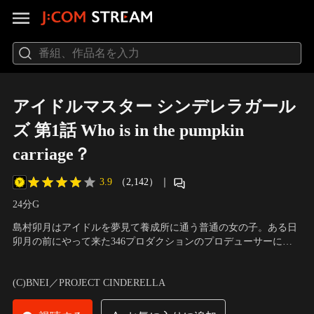
アイドルマスター シンデレラガール
ズ 第1話 Who is in the pumpkin
carriage？
3.9
（2,142）
｜
24分
G
島村卯月はアイドルを夢見て養成所に通う普通の女の子。ある日
卯月の前にやって来た346プロダクションのプロデューサーに、
シンデレラプロジェクトの再選考枠三名のうちの一人として合格
声の出演：大橋彩香（島村卯月）、福原綾香（渋谷 凛）、原 紗
したと告げられる。喜ぶ卯月だがプロジェクトスタートにはメン
友里（本田未央）、黒沢ともよ（赤城みりあ）、上坂すみれ（ア
(C)BNEI／PROJECT CINDERELLA
バーがまだ二人足りず……。
ナスタシア） 他