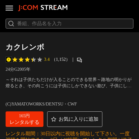
カクレンボ
3.4
（1,152）
｜
24分
G
2005
年
～それは子供たちだけが入ることのできる世界～路地の明かりが
燈るとき、その向こうには子供にしかできない遊び、子供にしか
入れない世界があった。鬼たちとの「オトコヨ様のお遊戯」、秘
声の出演：竹内順子（ヒコラ）、植木 誠（ヤイマオ）、鈴木真仁
密の遊び「カクレンボ」。妹を探すため、カクレンボに参加する
（女の子）、内藤 玲（ノシガ）、石橋美佳（タチジ） 他
(C)YAMATOWORKS/DENTSU・CWF
ヒコラ。鬼の正体を暴こうとするノシガたち。子供たちは知りた
かった。この遊びを、この街を、この世界を…。
165円
お気に入りに追加
レンタルする
レンタル期間：30日以内に視聴を開始して下さい。一度