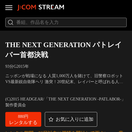
THE NEXT GENERATION パトレイ
バー首都決戦
93分
G
2015
年
ニッポンが戦場になる 人質1,000万人を賭けて、旧警察ロボット
VS最新鋭自衛隊ヘリ 激突！20世紀末、レイバーと呼ばれる人間
型ロボットの急速な普及に伴う犯罪に備え、警視庁は、警察用レ
出演：筧 利夫（後藤田継次）、真野恵里菜（泉野 明）、福士誠
イバーを擁する特車二課パトロールレイバー中隊、通称パトレイ
治（塩原佑馬）、太田莉菜（カーシャ） 他
／
脚本・監督：押井
(C)2015 HEADGEAR/「THE NEXT GENERATION -PATLABOR-」
バーを設立した。そして現在、レイバー衰退と共に解隊に瀕した
守
製作委員会
特車二課の面前に、最新鋭の戦闘ヘリを自衛隊から…。
880円
お気に入りに追加
レンタルする