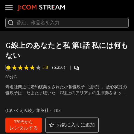
G線上のあなたと私 第1話 私には何も
ない
3.8
（5,250）
｜
60分
G
寿退社間近に婚約破棄をされた小暮也映子（波瑠）。放心状態の
也映子は、たまたま聴いた「G線上のアリア」の生演奏をきっか
けに大人のバイオリン教室に通い始める。
出演：波瑠、中川大志、桜井ユキ、鈴木伸之、真魚、滝沢カレ
ン、森岡龍、永野宗典、小西はる、池谷のぶえ、日野陽仁 他
(C)いくえみ綾／集英社・TBS
330円から
お気に入りに追加
レンタルする